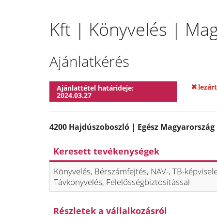
Kft | Könyvelés | Ma
Ajánlatkérés
lezárt
Ajánlattétel határideje:
2024.03.27
4200 Hajdúszoboszló | Egész Magyarország |
Keresett tevékenységek
Könyvelés, Bérszámfejtés, NAV-, TB-képvisel
Távkönyvelés, Felelősségbiztosítással
Részletek a vállalkozásról