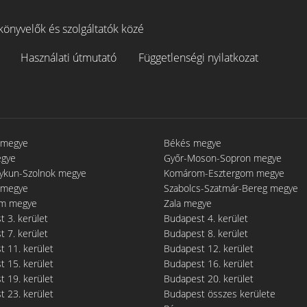
könyvelők és szolgáltatók közé
Használati útmutató
Függetlenségi nyilatkozat
 megye
Békés megye
egye
Győr-Moson-Sopron megye
gykun-Szolnok megye
Komárom-Esztergom megye
 megye
Szabolcs-Szatmár-Bereg megye
m megye
Zala megye
 3. kerület
Budapest 4. kerület
 7. kerület
Budapest 8. kerület
 11. kerület
Budapest 12. kerület
 15. kerület
Budapest 16. kerület
 19. kerület
Budapest 20. kerület
 23. kerület
Budapest összes kerülete