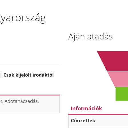
gyarország
Ajánlatadás
 Csak kijelölt irodáktól
et, Adótanácsadás,
Információk
Címzettek