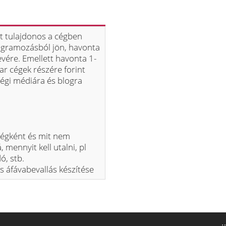
t tulajdonos a cégben
rogramozásból jön, havonta
evére. Emellett havonta 1-
yar cégek részére forint
ségi médiára és blogra
ségként és mit nem
 mennyit kell utalni, pl
ó, stb.
0s áfávabevallás készítése