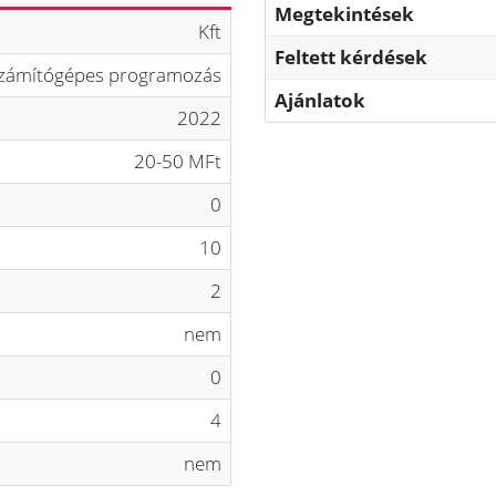
Megtekintések
Kft
Feltett kérdések
zámítógépes programozás
Ajánlatok
2022
20-50 MFt
0
10
2
nem
0
4
nem