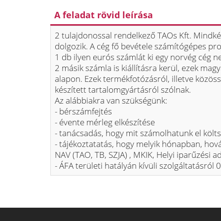
A feladat rövid leírása
2 tulajdonossal rendelkező TAOs Kft. Mindké
dolgozik. A cég fő bevétele számítógépes p
1 db ilyen eurós számlát ki egy norvég cég n
2 másik számla is kiállításra kerül, ezek mag
alapon. Ezek termékfotózásról, illetve közös
készített tartalomgyártásról szólnak.
Az alábbiakra van szükségünk:
- bérszámfejtés
- évente mérleg elkészítése
- tanácsadás, hogy mit számolhatunk el költ
- tájékoztatatás, hogy melyik hónapban, hová,
NAV (TAO, TB, SZJA) , MKIK, Helyi iparűzési ad
- ÁFA területi hatályán kívüli szolgáltatásról 