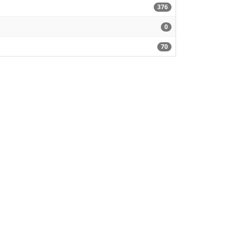
376
0
70