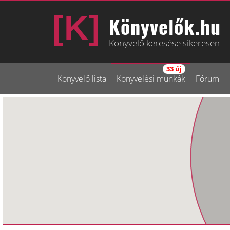
Könyvelők.hu
Könyvelő keresése sikeresen
33 új
Könyvelő lista
Könyvelési munkák
Fórum