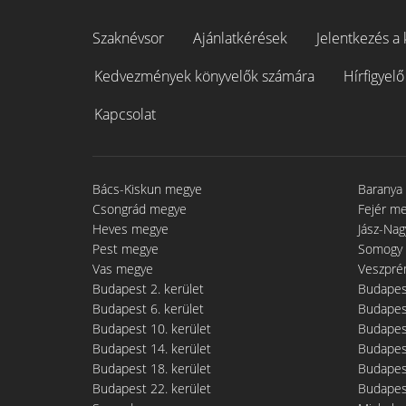
Szaknévsor
Ajánlatkérések
Jelentkezés a 
Kedvezmények könyvelők számára
Hírfigyelő
Kapcsolat
Bács-Kiskun megye
Baranya
Csongrád megye
Fejér m
Heves megye
Jász-Na
Pest megye
Somogy
Vas megye
Veszpré
Budapest 2. kerület
Budapest
Budapest 6. kerület
Budapest
Budapest 10. kerület
Budapest
Budapest 14. kerület
Budapest
Budapest 18. kerület
Budapest
Budapest 22. kerület
Budapest