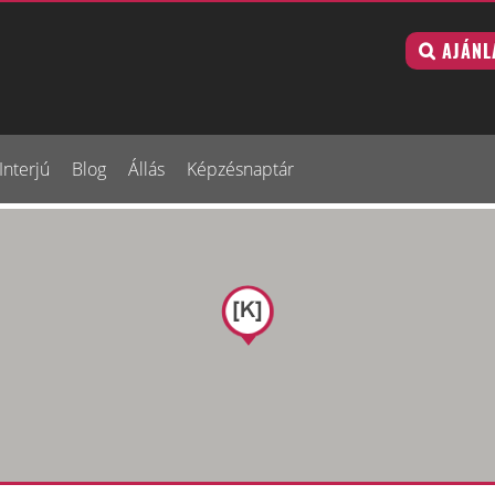
AJÁNL
Interjú
Blog
Állás
Képzésnaptár