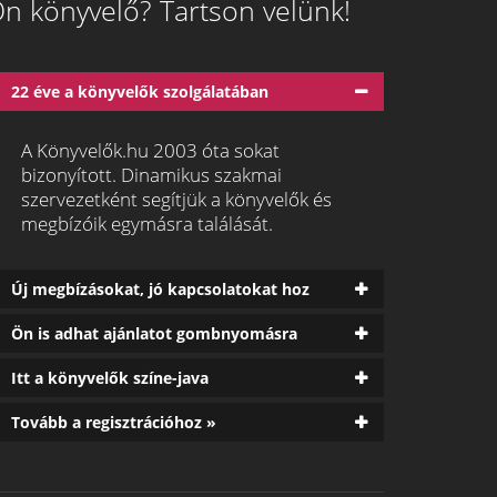
n könyvelő? Tartson velünk!
22 éve a könyvelők szolgálatában
A Könyvelők.hu 2003 óta sokat
bizonyított. Dinamikus szakmai
szervezetként segítjük a könyvelők és
megbízóik egymásra találását.
Új megbízásokat, jó kapcsolatokat hoz
Ön is adhat ajánlatot gombnyomásra
Itt a könyvelők színe-java
Tovább a regisztrációhoz »