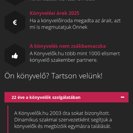
Könyvelési árak 2025
Ha a könyvelőiroda megadta az árait, azt
mi is megmutatjuk Önnek
A könyvelés nem zsákbamacska
A Könyvelők.hu több mint 1000 elismert
könyvelő szakember partnere.
Ön könyvelő? Tartson velünk!
22 éve a könyvelők szolgálatában
A Könyvelők.hu 2003 óta sokat bizonyított.
Dinamikus szakmai szervezetként segítjük a
könyvelők és megbízóik egymásra találását.