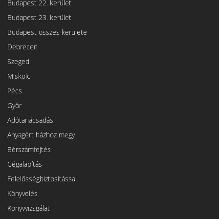
Budapest 22. kerület
Budapest 23. kerület
Budapest összes kerülete
Debrecen
Szeged
Miskolc
Pécs
Győr
Adótanácsadás
Anyagért házhoz megy
Bérszámfejtés
Cégalapítás
Felelősségbiztosítással
Könyvelés
Könyvvizsgálat