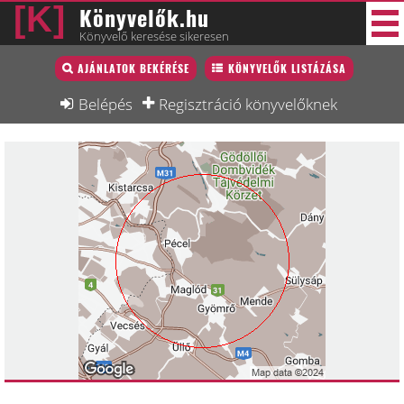
Könyvelők.hu
Könyvelő keresése sikeresen
Könyvelő lista
AJÁNLATOK BEKÉRÉSE
KÖNYVELŐK LISTÁZÁSA
31 új
Könyvelési munkák
Belépés
Regisztráció könyvelőknek
Fórum
Interjú
Blog
Állás
Képzésnaptár