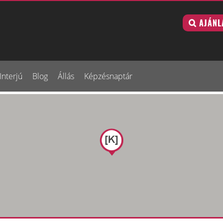
AJÁNL
Interjú
Blog
Állás
Képzésnaptár