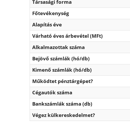
Társasági forma
Főtevékenység
Alapítás éve
Várható éves árbevétel (MFt)
Alkalmazottak száma
Bejövő számlák (hó/db)
Kimenő számlák (hó/db)
Működtet pénztárgépet?
Cégautók száma
Bankszámlák száma (db)
Végez külkereskedelmet?