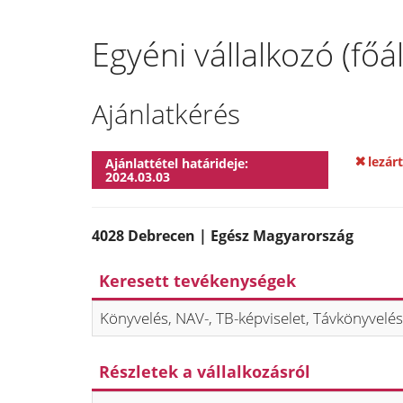
Egyéni vállalkozó (fő
Ajánlatkérés
lezárt
Ajánlattétel határideje:
2024.03.03
4028 Debrecen | Egész Magyarország
Keresett tevékenységek
Könyvelés, NAV-, TB-képviselet, Távkönyvelés
Részletek a vállalkozásról