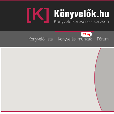
Könyvelők.hu
Könyvelő keresése sikeresen
33 új
Könyvelő lista
Könyvelési munkák
Fórum