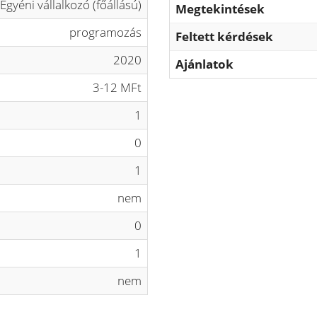
Egyéni vállalkozó (főállású)
Megtekintések
programozás
Feltett kérdések
2020
Ajánlatok
3-12 MFt
1
0
1
nem
0
1
nem