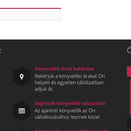
:
Ö
Könyvelési árak bekérése
Bekérjük a könyvelési árakat Ön
helyett és egyetlen táblázatban
adjuk át.
Segítünk könyvelőt választani
Az ajánlott könyvelők az Ön
vállalkozásához lesznek közel