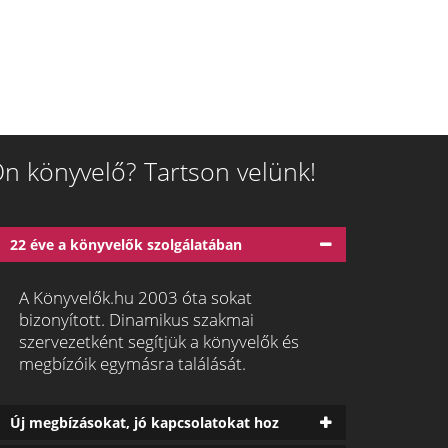
n könyvelő? Tartson velünk!
22 éve a könyvelők szolgálatában
A Könyvelők.hu 2003 óta sokat
bizonyított. Dinamikus szakmai
szervezetként segítjük a könyvelők és
megbízóik egymásra találását.
Új megbízásokat, jó kapcsolatokat hoz