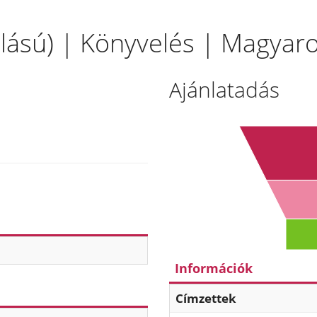
állású) | Könyvelés | Magyar
Ajánlatadás
Információk
Címzettek