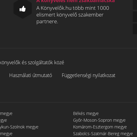
A könyvelés nem zsákbamacska
A Könyvelők.hu több mint 1000
elismert könyvelő szakember
partnere.
könyvelők és szolgáltatók közé
Használati útmutató
Függetlenségi nyilatkozat
 megye
Békés megye
egye
Győr-Moson-Sopron megye
gykun-Szolnok megye
Komárom-Esztergom megye
 megye
Szabolcs-Szatmár-Bereg megye