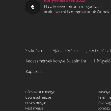
Könyvelési árak 2025
Ha a könyvelőiroda megadta az
árait, azt mi is megmutatjuk Önnek
Szaknévsor
Ajánlatkérések
Jelentkezés a 
Kedvezmények könyvelők számára
Hírfigyelő
Kapcsolat
Bács-Kiskun megye
Baranya
Csongrád megye
Fejér m
Heves megye
Jász-Na
Pest megye
Somogy