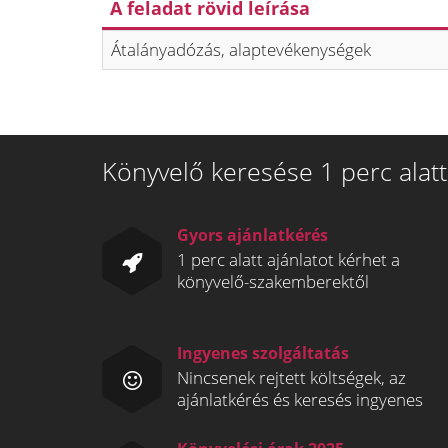
A feladat rövid leírása
Átalányadózás, alaptevékenységek
Könyvelő keresése 1 perc alatt
Gyors ajánlatkérés
1 perc alatt ajánlatot kérhet a
könyvelő-szakemberektől
Ingyenes szolgáltatás
Nincsenek rejtett költségek, az
ajánlatkérés és keresés ingyenes