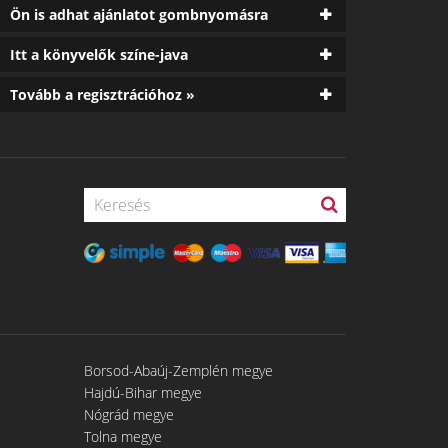
Ön is adhat ajánlatot gombnyomásra
Itt a könyvelők színe-java
Tovább a regisztrációhoz »
Borsod-Abaúj-Zemplén megye
Hajdú-Bihar megye
Nógrád megye
Tolna megye