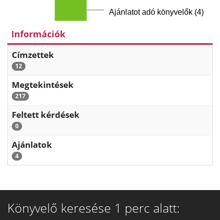
Ajánlatot adó könyvelők (4)
Információk
Címzettek
12
Megtekintések
217
Feltett kérdések
0
Ajánlatok
4
Könyvelő keresése 1 perc alatt: