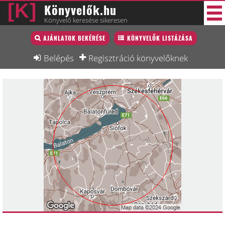
Könyvelők.hu
Könyvelő keresése sikeresen
Könyvelő lista
AJÁNLATOK BEKÉRÉSE
KÖNYVELŐK LISTÁZÁSA
46 új
Könyvelési munkák
Belépés
Regisztráció könyvelőknek
Fórum
Interjú
Blog
Állás
Képzésnaptár