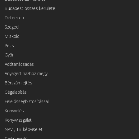
Budapest összes kerülete
Debrecen
Szeged
Miskolc
Pécs
Győr
Adótanácsadás
Anyagért házhoz megy
Bérszámfejtés
Cégalapítás
Felelősségbiztosítással
Könyvelés
Könyvvizsgálat
NAV-, TB-képviselet
Távkönyvelés