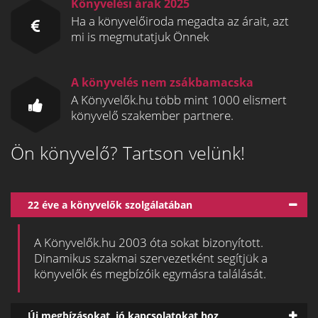
Könyvelési árak 2025
Ha a könyvelőiroda megadta az árait, azt
mi is megmutatjuk Önnek
A könyvelés nem zsákbamacska
A Könyvelők.hu több mint 1000 elismert
könyvelő szakember partnere.
Ön könyvelő? Tartson velünk!
22 éve a könyvelők szolgálatában
A Könyvelők.hu 2003 óta sokat bizonyított.
Dinamikus szakmai szervezetként segítjük a
könyvelők és megbízóik egymásra találását.
Új megbízásokat, jó kapcsolatokat hoz