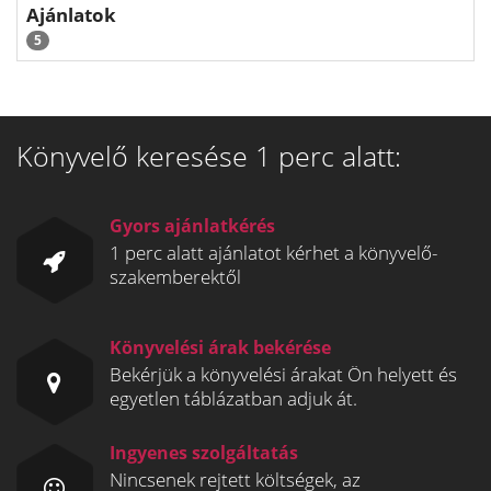
Ajánlatok
5
Könyvelő keresése 1 perc alatt:
Gyors ajánlatkérés
1 perc alatt ajánlatot kérhet a könyvelő-
szakemberektől
Könyvelési árak bekérése
Bekérjük a könyvelési árakat Ön helyett és
egyetlen táblázatban adjuk át.
Ingyenes szolgáltatás
Nincsenek rejtett költségek, az