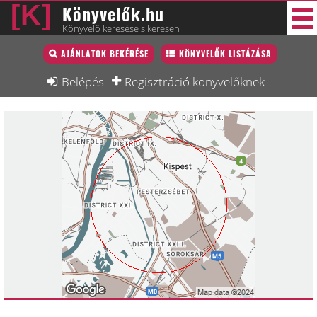
Könyvelők.hu
Könyvelő keresése sikeresen
Könyvelő lista
AJÁNLATOK BEKÉRÉSE
KÖNYVELŐK LISTÁZÁSA
47 új
Könyvelési munkák
Belépés
Regisztráció könyvelőknek
Fórum
Interjú
Blog
Állás
Képzésnaptár