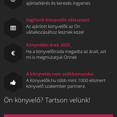
ajánlatkérés és keresés ingyenes
Segítünk könyvelőt választani
Az ajánlott könyvelők az Ön
vállalkozásához lesznek közel
Könyvelési árak 2025
Ha a könyvelőiroda megadta az árait, azt
mi is megmutatjuk Önnek
A könyvelés nem zsákbamacska
A Könyvelők.hu több mint 1000 elismert
könyvelő szakember partnere.
Ön könyvelő? Tartson velünk!