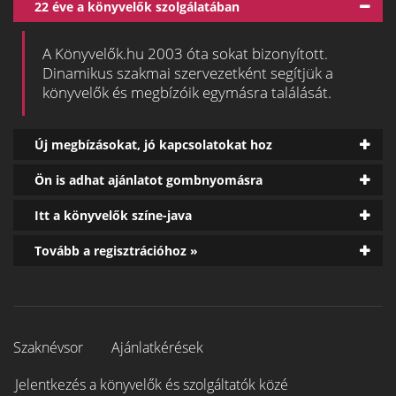
22 éve a könyvelők szolgálatában
A Könyvelők.hu 2003 óta sokat bizonyított.
Dinamikus szakmai szervezetként segítjük a
könyvelők és megbízóik egymásra találását.
Új megbízásokat, jó kapcsolatokat hoz
Ön is adhat ajánlatot gombnyomásra
Itt a könyvelők színe-java
Tovább a regisztrációhoz »
Szaknévsor
Ajánlatkérések
Jelentkezés a könyvelők és szolgáltatók közé