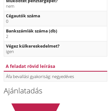
Működtet pénztárgépet?
nem
Cégautók száma
0
Bankszámlák száma (db)
2
Végez külkereskedelmet?
igen
A feladat rövid leírása
Áfa bevallási gyakoriság: negyedéves
Ajánlatadás