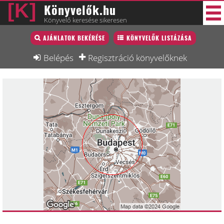
Könyvelők.hu
Könyvelő keresése sikeresen
Könyvelő lista
AJÁNLATOK BEKÉRÉSE
KÖNYVELŐK LISTÁZÁSA
30 új
Könyvelési munkák
Belépés
Regisztráció könyvelőknek
Fórum
Interjú
Blog
Állás
Képzésnaptár