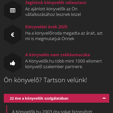
Segítünk könyvelőt választani
Az ajánlott könyvelők az Ön
vállalkozásához lesznek közel
Könyvelési árak 2025
Ha a könyvelőiroda megadta az árait, azt
mi is megmutatjuk Önnek
A könyvelés nem zsákbamacska
A Könyvelők.hu több mint 1000 elismert
könyvelő szakember partnere.
Ön könyvelő? Tartson velünk!
22 éve a könyvelők szolgálatában
A Könyvelők.hu 2003 óta sokat bizonyított.