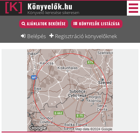
Könyvelők.hu
Könyvelő keresése sikeresen
Könyvelő lista
AJÁNLATOK BEKÉRÉSE
KÖNYVELŐK LISTÁZÁSA
33 új
Könyvelési munkák
Belépés
Regisztráció könyvelőknek
Fórum
Interjú
Blog
Állás
Képzésnaptár