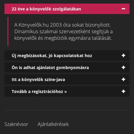
22 éve a könyvelők szolgálatában
A Könyvelők.hu 2003 óta sokat bizonyított.
Dinamikus szakmai szervezetként segítjük a
könyvelők és megbízóik egymásra találását.
Új megbízásokat, jó kapcsolatokat hoz
Ön is adhat ajánlatot gombnyomásra
Itt a könyvelők színe-java
Tovább a regisztrációhoz »
Szaknévsor
Ajánlatkérések