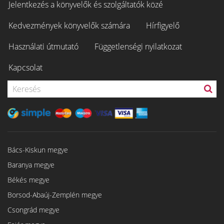
Jelentkezés a könyvelők és szolgáltatók közé
Kedvezmények könyvelők számára
Hírfigyelő
Használati útmutató
Függetlenségi nyilatkozat
Kapcsolat
Bács-Kiskun megye
Baranya megye
Békés megye
Borsod-Abaúj-Zemplén megye
Csongrád megye