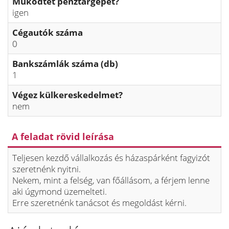
Működtet pénztárgépet?
igen
Cégautók száma
0
Bankszámlák száma (db)
1
Végez külkereskedelmet?
nem
A feladat rövid leírása
Teljesen kezdő vállalkozás és házaspárként fagyizót
szeretnénk nyitni.
Nekem, mint a felség, van főállásom, a férjem lenne
aki úgymond üzemelteti.
Erre szeretnénk tanácsot és megoldást kérni.