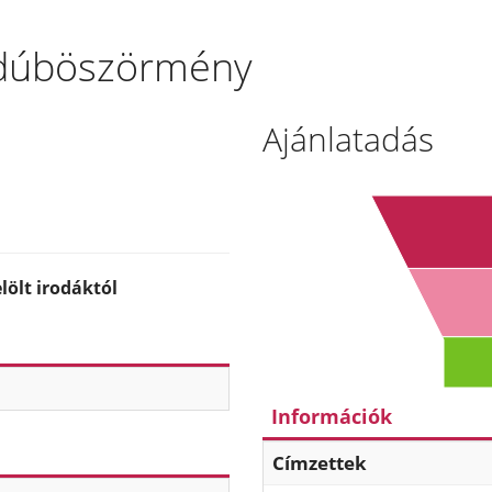
ajdúböszörmény
Ajánlatadás
ölt irodáktól
Információk
Címzettek