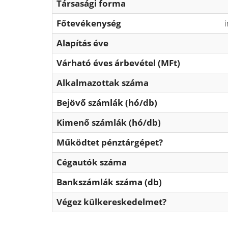
Társasági forma
Főtevékenység
Alapítás éve
Várható éves árbevétel (MFt)
Alkalmazottak száma
Bejövő számlák (hó/db)
Kimenő számlák (hó/db)
Működtet pénztárgépet?
Cégautók száma
Bankszámlák száma (db)
Végez külkereskedelmet?