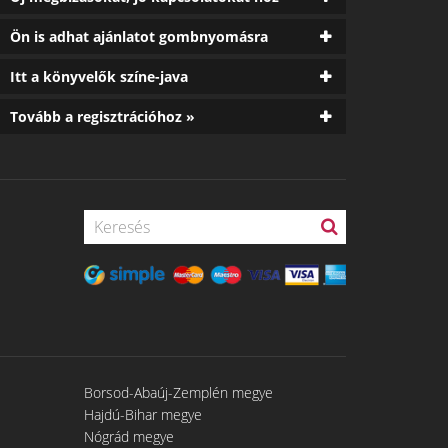
Ön is adhat ajánlatot gombnyomásra
Itt a könyvelők színe-java
Tovább a regisztrációhoz »
Borsod-Abaúj-Zemplén megye
Hajdú-Bihar megye
Nógrád megye