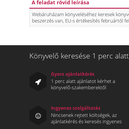
A feladat rövid leírása
Webáruházam könyveléséhez keresek könyvelő
beszerzés van, EU-s értékesítés februártól fe
Könyvelő keresése 1 perc alatt
Gyors ajánlatkérés
1 perc alatt ajánlatot kérhet a
könyvelő-szakemberektől
Ingyenes szolgáltatás
Nincsenek rejtett költségek, az
ajánlatkérés és keresés ingyenes