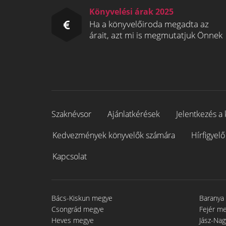
Könyvelési árak 2025
Ha a könyvelőiroda megadta az
árait, azt mi is megmutatjuk Önnek
Szaknévsor
Ajánlatkérések
Jelentkezés a 
Kedvezmények könyvelők számára
Hírfigyelő
Kapcsolat
Bács-Kiskun megye
Baranya
Csongrád megye
Fejér m
Heves megye
Jász-Na