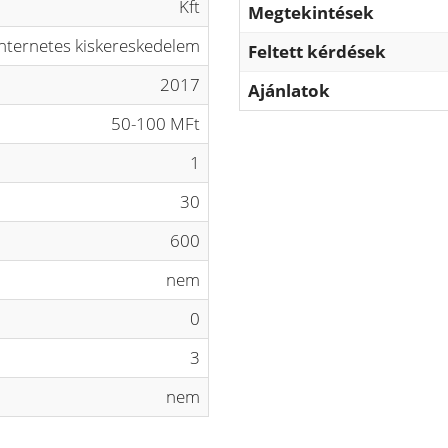
Kft
Megtekintések
internetes kiskereskedelem
Feltett kérdések
2017
Ajánlatok
50-100 MFt
1
30
600
nem
0
3
nem