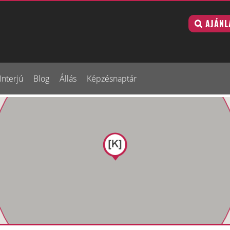
AJÁNL
Interjú
Blog
Állás
Képzésnaptár