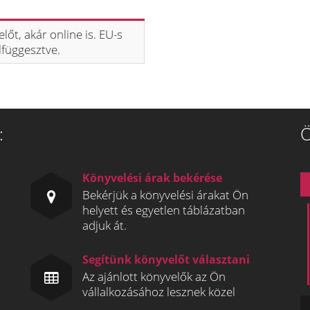
t, akár online is. EU-s
lfüggesztve.
:
Ö
Könyvelési árak bekérése
Bekérjük a könyvelési árakat Ön
helyett és egyetlen táblázatban
adjuk át.
Segítünk könyvelőt választani
Az ajánlott könyvelők az Ön
vállalkozásához lesznek közel