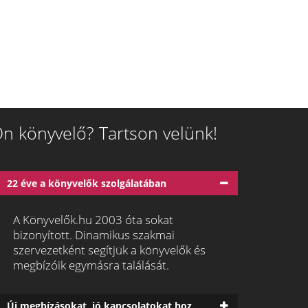
n könyvelő? Tartson velünk!
22 éve a könyvelők szolgálatában
A Könyvelők.hu 2003 óta sokat
bizonyított. Dinamikus szakmai
szervezetként segítjük a könyvelők és
megbízóik egymásra találását.
Új megbízásokat, jó kapcsolatokat hoz