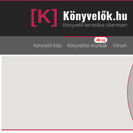
Könyvelők.hu
Könyvelő keresése sikeresen
40 új
Könyvelő lista
Könyvelési munkák
Fórum