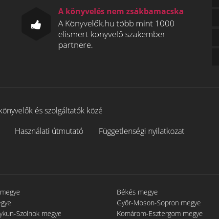
A könyvelés nem zsákbamacska
A Könyvelők.hu több mint 1000
elismert könyvelő szakember
partnere.
könyvelők és szolgáltatók közé
Használati útmutató
Függetlenségi nyilatkozat
 megye
Békés megye
egye
Győr-Moson-Sopron megye
gykun-Szolnok megye
Komárom-Esztergom megye