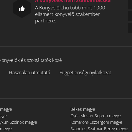
A könyvelés nem zsákbamacska
A Könyvelők.hu több mint 1000
elismert könyvelő szakember
partnere.
könyvelők és szolgáltatók közé
Használati útmutató
Függetlenségi nyilatkozat
 megye
Békés megye
egye
Győr-Moson-Sopron megye
gykun-Szolnok megye
Komárom-Esztergom megye
 megye
Szabolcs-Szatmár-Bereg megye