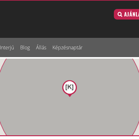
AJÁNL
Interjú
Blog
Állás
Képzésnaptár