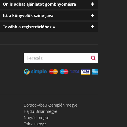
Ön is adhat ajánlatot gombnyomásra
Itt a könyvelők színe-java
Tovább a regisztrációhoz »
Borsod-Abaúj-Zemplén megye
Hajdú-Bihar megye
Nógrád megye
Tolna megye