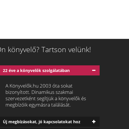
n könyvelő? Tartson velünk!
22 éve a könyvelők szolgálatában
A Könyvelők.hu 2003 óta sokat
bizonyított. Dinamikus szakmai
szervezetként segítjük a könyvelők és
megbízóik egymásra találását.
Új megbízásokat, jó kapcsolatokat hoz