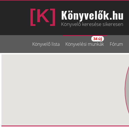
Könyvelők.hu
Könyvelő keresése sikeresen
34 új
Könyvelő lista
Könyvelési munkák
Fórum