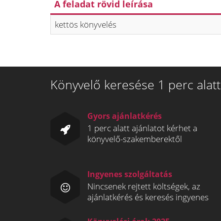
A feladat rövid leírása
kettös könyvelés
Könyvelő keresése 1 perc alatt
Gyors ajánlatkérés
1 perc alatt ajánlatot kérhet a
könyvelő-szakemberektől
Ingyenes szolgáltatás
Nincsenek rejtett költségek, az
ajánlatkérés és keresés ingyenes