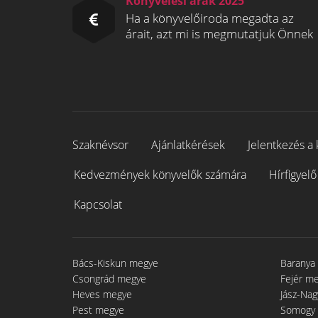
Könyvelési árak 2025
Ha a könyvelőiroda megadta az
árait, azt mi is megmutatjuk Önnek
Szaknévsor
Ajánlatkérések
Jelentkezés a 
Kedvezmények könyvelők számára
Hírfigyelő
Kapcsolat
Bács-Kiskun megye
Baranya
Csongrád megye
Fejér m
Heves megye
Jász-Na
Pest megye
Somogy