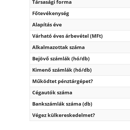
Társasági forma
Főtevékenység
Alapítás éve
Várható éves árbevétel (MFt)
Alkalmazottak száma
Bejövő számlák (hó/db)
Kimenő számlák (hó/db)
Működtet pénztárgépet?
Cégautók száma
Bankszámlák száma (db)
Végez külkereskedelmet?