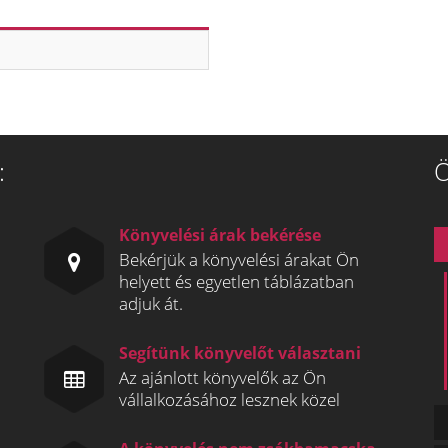
:
Ö
Könyvelési árak bekérése
Bekérjük a könyvelési árakat Ön
helyett és egyetlen táblázatban
adjuk át.
Segítünk könyvelőt választani
Az ajánlott könyvelők az Ön
vállalkozásához lesznek közel