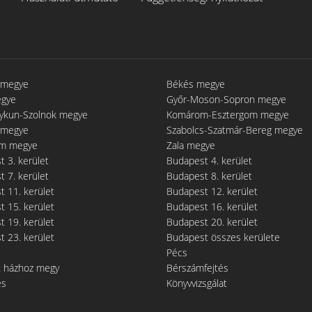
 megye
Békés megye
egye
Győr-Moson-Sopron megye
gykun-Szolnok megye
Komárom-Esztergom megye
 megye
Szabolcs-Szatmár-Bereg megye
m megye
Zala megye
 3. kerület
Budapest 4. kerület
 7. kerület
Budapest 8. kerület
 11. kerület
Budapest 12. kerület
 15. kerület
Budapest 16. kerület
 19. kerület
Budapest 20. kerület
 23. kerület
Budapest összes kerülete
Pécs
t házhoz megy
Bérszámfejtés
és
Könyvvizsgálat