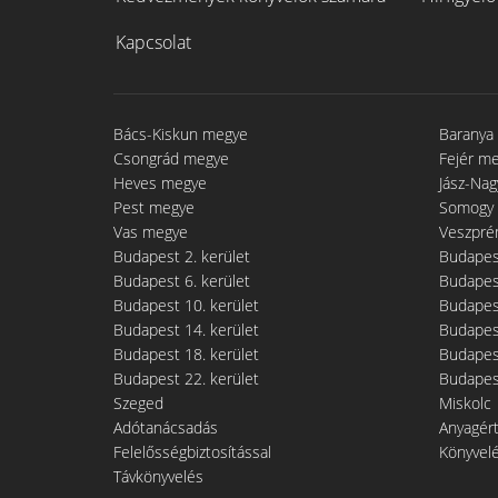
Kapcsolat
Bács-Kiskun megye
Baranya
Csongrád megye
Fejér m
Heves megye
Jász-Na
Pest megye
Somogy
Vas megye
Veszpré
Budapest 2. kerület
Budapest
Budapest 6. kerület
Budapest
Budapest 10. kerület
Budapest
Budapest 14. kerület
Budapest
Budapest 18. kerület
Budapest
Budapest 22. kerület
Budapest
Szeged
Miskolc
Adótanácsadás
Anyagér
Felelősségbiztosítással
Könyvel
Távkönyvelés