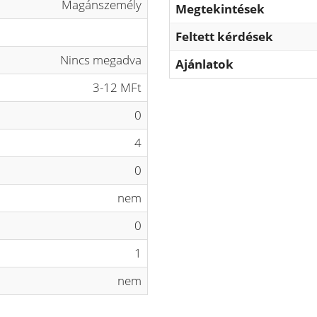
Magánszemély
Megtekintések
Feltett kérdések
Nincs megadva
Ajánlatok
3-12 MFt
0
4
0
nem
0
1
nem