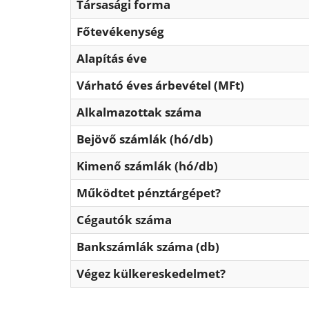
Társasági forma
Főtevékenység
Alapítás éve
Várható éves árbevétel (MFt)
Alkalmazottak száma
Bejövő számlák (hó/db)
Kimenő számlák (hó/db)
Működtet pénztárgépet?
Cégautók száma
Bankszámlák száma (db)
Végez külkereskedelmet?