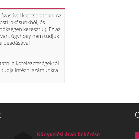
ózásával kapcsolatban. Az
sti lakásunkból, és
ökségen keresztül). Ez az
k van, úgyhogy nem tudjuk
bérbeadásával
tatni a kötelezettségekről
s tudja intézni számunkra
:
Ö
Könyvelési árak bekérése