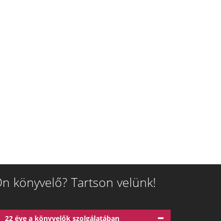
n könyvelő? Tartson velünk!
22 éve a könyvelők szolgálatában