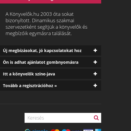
A Könyvelők.hu 2003 óta sokat
bizonyított. Dinamikus szakmai
szervezetként segítjük a könyvelők és
megbízóik egymásra találását.
Új megbízásokat, jó kapcsolatokat hoz
Ön is adhat ajánlatot gombnyomásra
Itt a könyvelők színe-java
Tovább a regisztrációhoz »