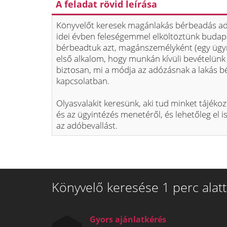
A feladat rövid leírása
Könyvelőt keresek magánlakás bérbeadás ad
idei évben feleségemmel elköltöztünk budape
bérbeadtuk azt, magánszemélyként (egy ügyn
első alkalom, hogy munkán kívüli bevételün
biztosan, mi a módja az adózásnak a lakás 
kapcsolatban.
Olyasvalakit keresünk, aki tud minket tájékoz
és az ügyintézés menetéről, és lehetőleg el i
az adóbevallást.
Könyvelő keresése 1 perc alatt
Gyors ajánlatkérés