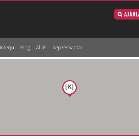
AJÁNL
Interjú
Blog
Állás
Képzésnaptár