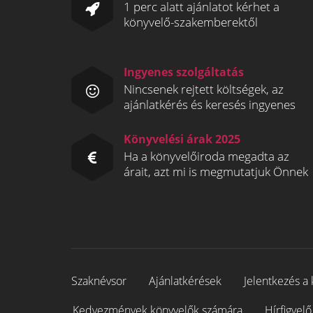
1 perc alatt ajánlatot kérhet a
könyvelő-szakemberektől
Ingyenes szolgáltatás
Nincsenek rejtett költségek, az
ajánlatkérés és keresés ingyenes
Könyvelési árak 2025
Ha a könyvelőiroda megadta az
árait, azt mi is megmutatjuk Önnek
Szaknévsor
Ajánlatkérések
Jelentkezés a 
Kedvezmények könyvelők számára
Hírfigyelő