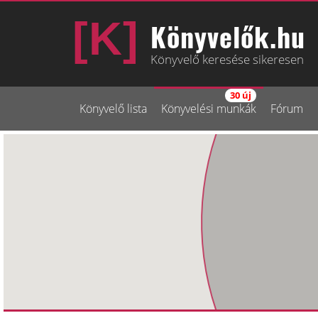
Könyvelők.hu
Könyvelő keresése sikeresen
30 új
Könyvelő lista
Könyvelési munkák
Fórum