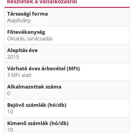
Részletek a vállalkozásról
Társasági forma
Alapítvány
Főtevékenység
Oktatás, tanácsadás
Alapítás éve
2015
Várható éves árbevétel (MFt)
3 MFt alatt
Alkalmazottak száma
0
Bejövő számlák (hó/db)
10
Kimenő számlák (hó/db)
10