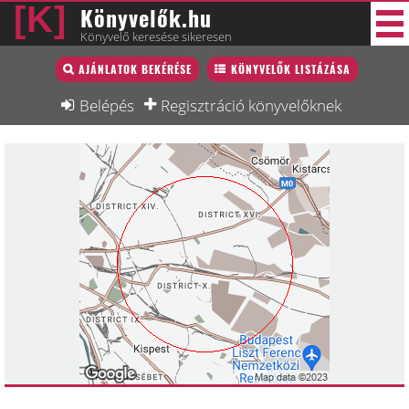
Könyvelők.hu
Könyvelő keresése sikeresen
Könyvelő lista
AJÁNLATOK BEKÉRÉSE
KÖNYVELŐK LISTÁZÁSA
33 új
Könyvelési munkák
Belépés
Regisztráció könyvelőknek
Fórum
Interjú
Blog
Állás
Képzésnaptár