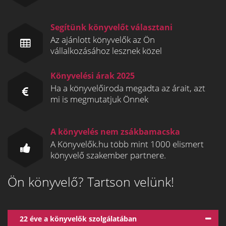
Segítünk könyvelőt választani
Az ajánlott könyvelők az Ön
vállalkozásához lesznek közel
Könyvelési árak 2025
Ha a könyvelőiroda megadta az árait, azt
mi is megmutatjuk Önnek
A könyvelés nem zsákbamacska
A Könyvelők.hu több mint 1000 elismert
könyvelő szakember partnere.
Ön könyvelő? Tartson velünk!
22 éve a könyvelők szolgálatában