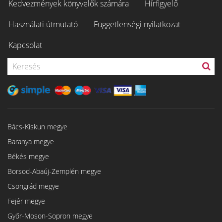
Kedvezmények könyvelők számára
Hírfigyelő
Használati útmutató
Függetlenségi nyilatkozat
Kapcsolat
Bács-Kiskun megye
Baranya megye
Békés megye
Borsod-Abaúj-Zemplén megye
Csongrád megye
Fejér megye
Győr-Moson-Sopron megye