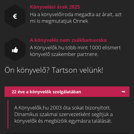
Könyvelési árak 2025
Ha a könyvelőiroda megadta az árait, azt
mi is megmutatjuk Önnek
A könyvelés nem zsákbamacska
A Könyvelők.hu több mint 1000 elismert
könyvelő szakember partnere.
Ön könyvelő? Tartson velünk!
22 éve a könyvelők szolgálatában
A Könyvelők.hu 2003 óta sokat bizonyított.
Dinamikus szakmai szervezetként segítjük a
könyvelők és megbízóik egymásra találását.