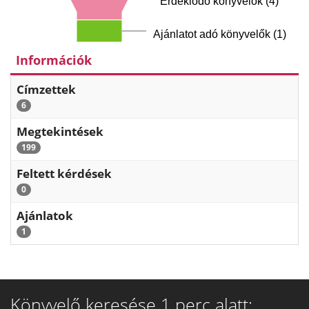
Érdeklődő könyvelők (4)
Ajánlatot adó könyvelők (1)
Információk
Címzettek
6
Megtekintések
199
Feltett kérdések
0
Ajánlatok
1
Könyvelő keresése 1 perc alatt: