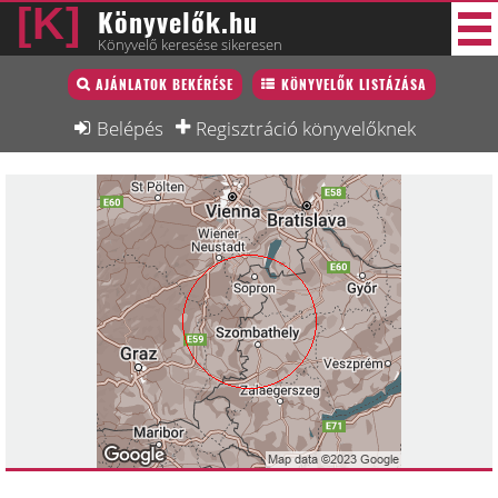
Könyvelők.hu
Könyvelő keresése sikeresen
Könyvelő lista
AJÁNLATOK BEKÉRÉSE
KÖNYVELŐK LISTÁZÁSA
33 új
Könyvelési munkák
Belépés
Regisztráció könyvelőknek
Fórum
Interjú
Blog
Állás
Képzésnaptár