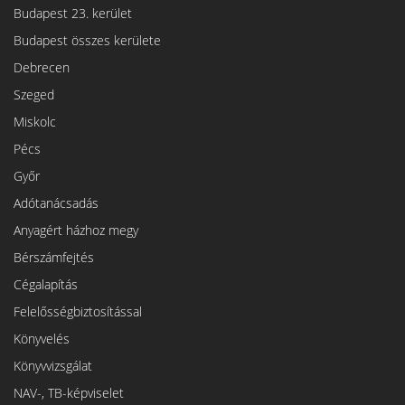
Budapest 23. kerület
Budapest összes kerülete
Debrecen
Szeged
Miskolc
Pécs
Győr
Adótanácsadás
Anyagért házhoz megy
Bérszámfejtés
Cégalapítás
Felelősségbiztosítással
Könyvelés
Könyvvizsgálat
NAV-, TB-képviselet