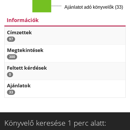
Ajánlatot adó könyvelők (33)
Információk
Címzettek
97
Megtekintések
300
Feltett kérdések
0
Ajánlatok
33
Könyvelő keresése 1 perc alatt: