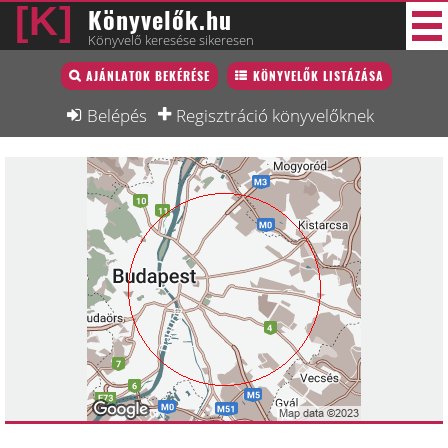
Könyvelők.hu
Könyvelő keresése sikeresen
Könyvelő lista
AJÁNLATOK BEKÉRÉSE
KÖNYVELŐK LISTÁZÁSA
33 új
Könyvelési munkák
Belépés
Regisztráció könyvelőknek
Fórum
Interjú
Blog
Állás
Képzésnaptár