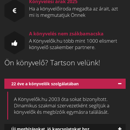
Könyvelési árak 2025
Ha a könyvelőiroda megadta az árait, azt
mi is megmutatjuk Önnek
A könyvelés nem zsákbamacska
A Könyvelők.hu több mint 1000 elismert
könyvelő szakember partnere.
Ön könyvelő? Tartson velünk!
22 éve a könyvelők szolgálatában
A Könyvelők.hu 2003 óta sokat bizonyított.
Dinamikus szakmai szervezetként segítjük a
könyvelők és megbízóik egymásra találását.
Új megbízásokat, jó kapcsolatokat hoz