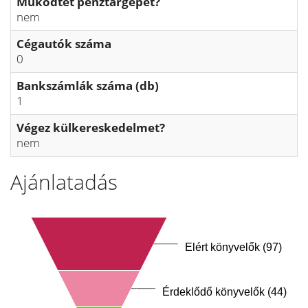
Működtet pénztárgépet?
nem
Cégautók száma
0
Bankszámlák száma (db)
1
Végez külkereskedelmet?
nem
Ajánlatadás
Elért könyvelők (97)
Érdeklődő könyvelők (44)