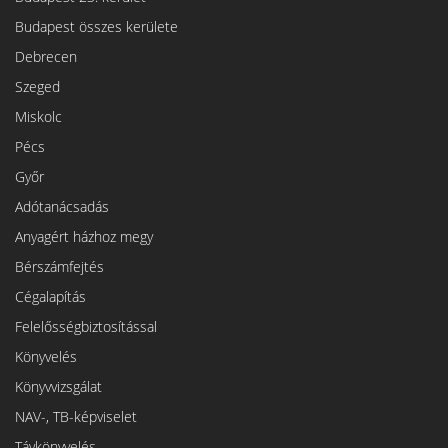
Budapest összes kerülete
Debrecen
Szeged
Miskolc
Pécs
Győr
Adótanácsadás
Anyagért házhoz megy
Bérszámfejtés
Cégalapítás
Felelősségbiztosítással
Könyvelés
Könyvvizsgálat
NAV-, TB-képviselet
Távkönyvelés