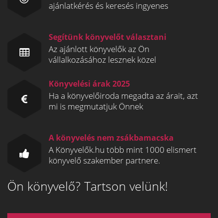
ajánlatkérés és keresés ingyenes
Segítünk könyvelőt választani
Az ajánlott könyvelők az Ön
vállalkozásához lesznek közel
Könyvelési árak 2025
Ha a könyvelőiroda megadta az árait, azt
mi is megmutatjuk Önnek
A könyvelés nem zsákbamacska
A Könyvelők.hu több mint 1000 elismert
könyvelő szakember partnere.
Ön könyvelő? Tartson velünk!