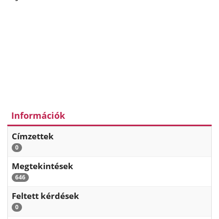
Információk
Címzettek
0
Megtekintések
646
Feltett kérdések
0