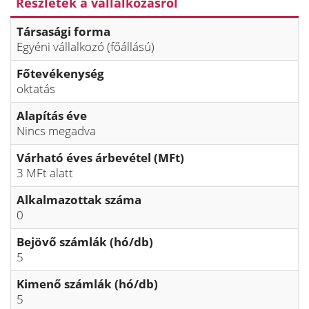
Részletek a vállalkozásról
Társasági forma
Egyéni vállalkozó (főállású)
Főtevékenység
oktatás
Alapítás éve
Nincs megadva
Várható éves árbevétel (MFt)
3 MFt alatt
Alkalmazottak száma
0
Bejövő számlák (hó/db)
5
Kimenő számlák (hó/db)
5