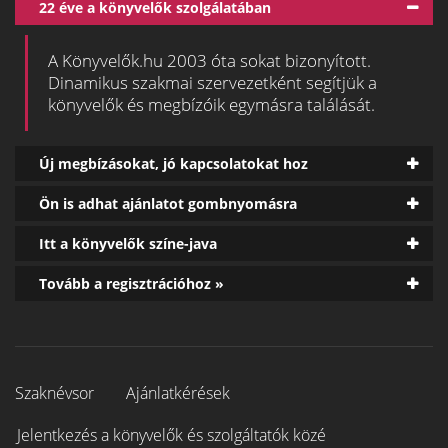
22 éve a könyvelők szolgálatában
A Könyvelők.hu 2003 óta sokat bizonyított.
Dinamikus szakmai szervezetként segítjük a
könyvelők és megbízóik egymásra találását.
Új megbízásokat, jó kapcsolatokat hoz
Ön is adhat ajánlatot gombnyomásra
Itt a könyvelők színe-java
Tovább a regisztrációhoz »
Szaknévsor
Ajánlatkérések
Jelentkezés a könyvelők és szolgáltatók közé