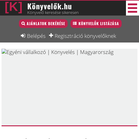
Könyvelők.hu
Könyvelő keresése sikeresen
Könyvelő lista
AJÁNLATOK BEKÉRÉSE
KÖNYVELŐK LISTÁZÁSA
43 új
Könyvelési munkák
Belépés
Regisztráció könyvelőknek
Fórum
Interjú
Blog
Állás
Képzésnaptár