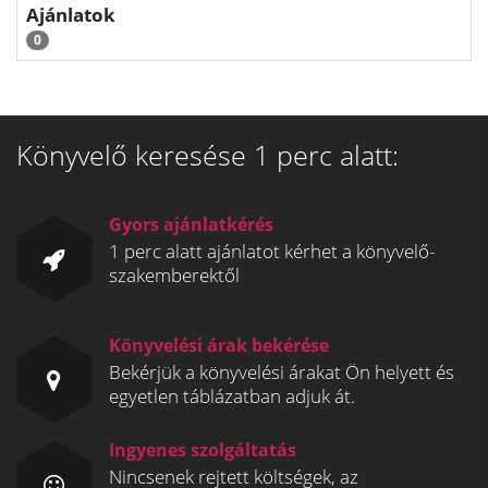
Ajánlatok
0
Könyvelő keresése 1 perc alatt:
Gyors ajánlatkérés
1 perc alatt ajánlatot kérhet a könyvelő-
szakemberektől
Könyvelési árak bekérése
Bekérjük a könyvelési árakat Ön helyett és
egyetlen táblázatban adjuk át.
Ingyenes szolgáltatás
Nincsenek rejtett költségek, az