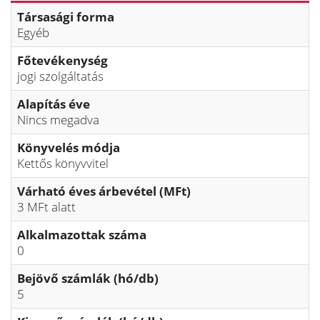
Társasági forma
Egyéb
Főtevékenység
jogi szolgáltatás
Alapítás éve
Nincs megadva
Könyvelés módja
Kettős könyvvitel
Várható éves árbevétel (MFt)
3 MFt alatt
Alkalmazottak száma
0
Bejövő számlák (hó/db)
5