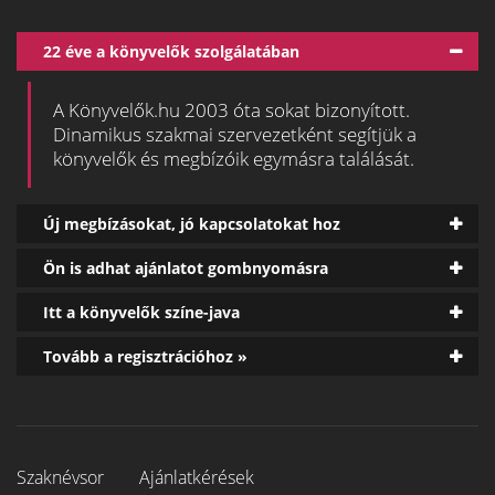
22 éve a könyvelők szolgálatában
A Könyvelők.hu 2003 óta sokat bizonyított.
Dinamikus szakmai szervezetként segítjük a
könyvelők és megbízóik egymásra találását.
Új megbízásokat, jó kapcsolatokat hoz
Ön is adhat ajánlatot gombnyomásra
Itt a könyvelők színe-java
Tovább a regisztrációhoz »
Szaknévsor
Ajánlatkérések