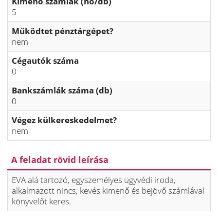
Kimenő számlák (hó/db)
5
Működtet pénztárgépet?
nem
Cégautók száma
0
Bankszámlák száma (db)
0
Végez külkereskedelmet?
nem
A feladat rövid leírása
EVA alá tartozó, egyszemélyes ügyvédi iroda,
alkalmazott nincs, kevés kimenő és bejövő számlával
könyvelőt keres.