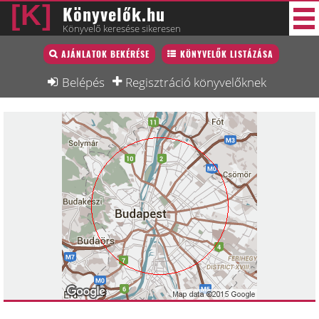
Könyvelők.hu
Könyvelő keresése sikeresen
Könyvelő lista
AJÁNLATOK BEKÉRÉSE
KÖNYVELŐK LISTÁZÁSA
33 új
Könyvelési munkák
Belépés
Regisztráció könyvelőknek
Fórum
Interjú
Blog
Állás
Képzésnaptár