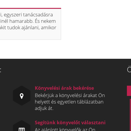
i, egyszeri tanácsadásra
minél hamarabb. És nekem
akit tudok ajánlani, amikor
:
Ö
Könyvelési árak bekérése
Bekérjük a könyvelési árakat Ön
helyett és egyetlen táblázatban
adjuk át.
Segítünk könyvelőt választani
Az ajánlott könyvelők az Ön