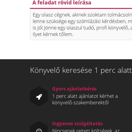
A feladat rövid leírása
Egy olasz cégnek, akinek szoktam tolmácsoln
lenne szüksége egy számlázási kérdésben, 
is jól jönne egy olaszul tudó, profi könyvelő, 
ilyet kérnek tőlem.
Könyvelő keresése 1 perc alatt
Gyors ajánlatkérés
1 perc alatt ajánlatot kérhet a
könyvelő-szakemberektől
Ingyenes szolgáltatás
Nincsenek rejtett költségek, az