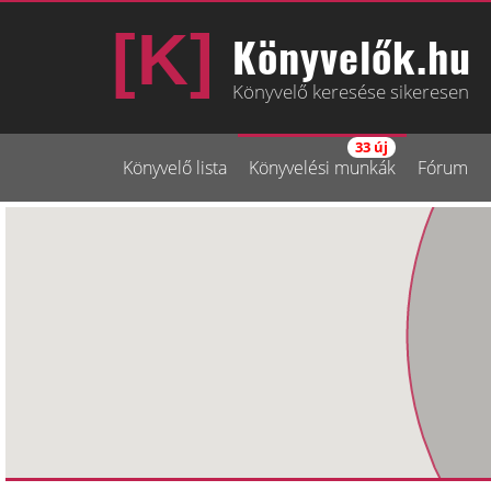
Könyvelők.hu
Könyvelő keresése sikeresen
33 új
Könyvelő lista
Könyvelési munkák
Fórum