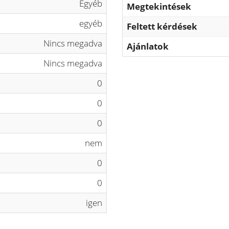
Egyéb
Megtekintések
egyéb
Feltett kérdések
Nincs megadva
Ajánlatok
Nincs megadva
0
0
0
nem
0
0
igen