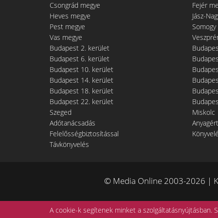
Csongrád megye
Fejér m
Heves megye
Jász-Na
Pest megye
Somogy
Vas megye
Veszpré
Budapest 2. kerület
Budapest
Budapest 6. kerület
Budapest
Budapest 10. kerület
Budapest
Budapest 14. kerület
Budapest
Budapest 18. kerület
Budapest
Budapest 22. kerület
Budapest
Szeged
Miskolc
Adótanácsadás
Anyagér
Felelősségbiztosítással
Könyvel
Távkönyvelés
© Media Online 2003-2026 | K
A cookie-k segítenek minket a szolgáltatásnyújtásban. S