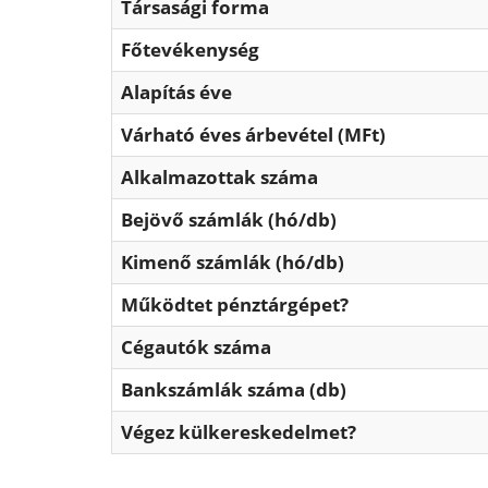
Társasági forma
Főtevékenység
Alapítás éve
Várható éves árbevétel (MFt)
Alkalmazottak száma
Bejövő számlák (hó/db)
Kimenő számlák (hó/db)
Működtet pénztárgépet?
Cégautók száma
Bankszámlák száma (db)
Végez külkereskedelmet?