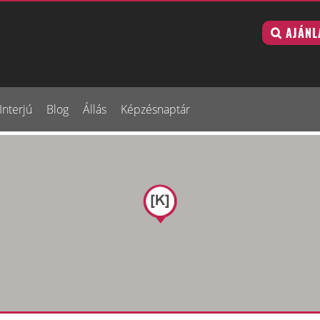
AJÁNL
Interjú
Blog
Állás
Képzésnaptár