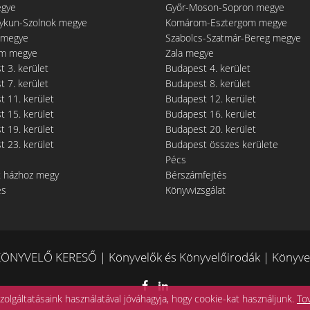
egye
Győr-Moson-Sopron megye
gykun-Szolnok megye
Komárom-Esztergom megye
 megye
Szabolcs-Szatmár-Bereg megye
m megye
Zala megye
 3. kerület
Budapest 4. kerület
 7. kerület
Budapest 8. kerület
 11. kerület
Budapest 12. kerület
 15. kerület
Budapest 16. kerület
 19. kerület
Budapest 20. kerület
 23. kerület
Budapest összes kerülete
Pécs
t házhoz megy
Bérszámfejtés
és
Könyvvizsgálat
ÖNYVELŐ KERESŐ | Könyvelők és Könyvelőirodák | Könyvel
zolgáltatásaink használatával jóváhagyja, hogy cookie-kat használjunk.
To