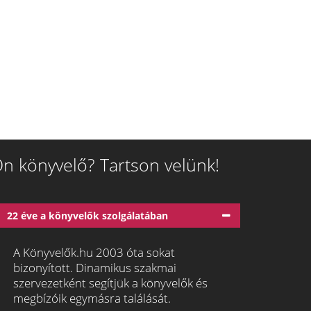
n könyvelő? Tartson velünk!
22 éve a könyvelők szolgálatában
A Könyvelők.hu 2003 óta sokat
bizonyított. Dinamikus szakmai
szervezetként segítjük a könyvelők és
megbízóik egymásra találását.