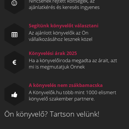
Nincsenek rejtett költségek, az
ajánlatkérés és keresés ingyenes
Segítünk könyvelőt választani
Az ajánlott könyvelők az Ön
vállalkozásához lesznek közel
Könyvelési árak 2025
Ha a könyvelőiroda megadta az árait, azt
mi is megmutatjuk Önnek
A könyvelés nem zsákbamacska
A Könyvelők.hu több mint 1000 elismert
könyvelő szakember partnere.
Ön könyvelő? Tartson velünk!