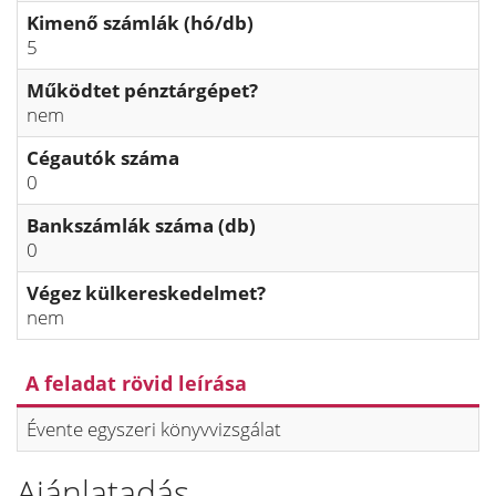
Kimenő számlák (hó/db)
5
Működtet pénztárgépet?
nem
Cégautók száma
0
Bankszámlák száma (db)
0
Végez külkereskedelmet?
nem
A feladat rövid leírása
Évente egyszeri könyvvizsgálat
Ajánlatadás