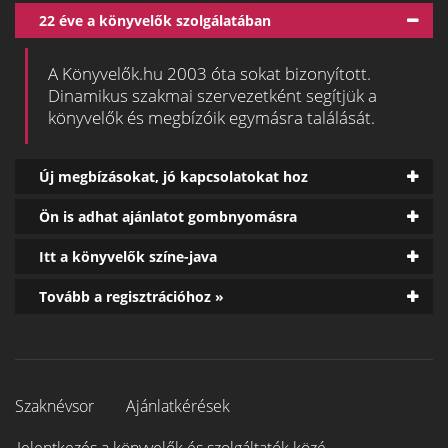
22 éve a könyvelők szolgálatában
A Könyvelők.hu 2003 óta sokat bizonyított.
Dinamikus szakmai szervezetként segítjük a
könyvelők és megbízóik egymásra találását.
Új megbízásokat, jó kapcsolatokat hoz
Ön is adhat ajánlatot gombnyomásra
Itt a könyvelők színe-java
Tovább a regisztrációhoz »
Szaknévsor
Ajánlatkérések