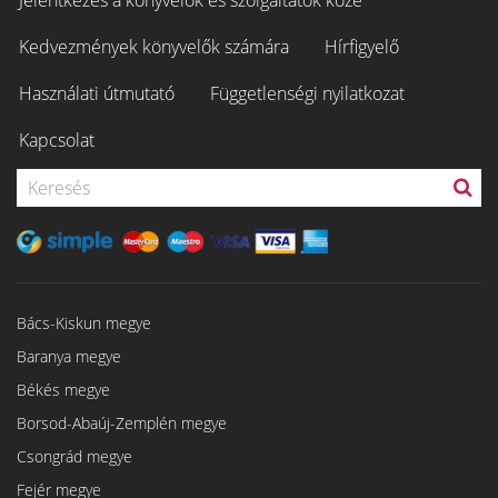
Jelentkezés a könyvelők és szolgáltatók közé
Kedvezmények könyvelők számára
Hírfigyelő
Használati útmutató
Függetlenségi nyilatkozat
Kapcsolat
Bács-Kiskun megye
Baranya megye
Békés megye
Borsod-Abaúj-Zemplén megye
Csongrád megye
Fejér megye