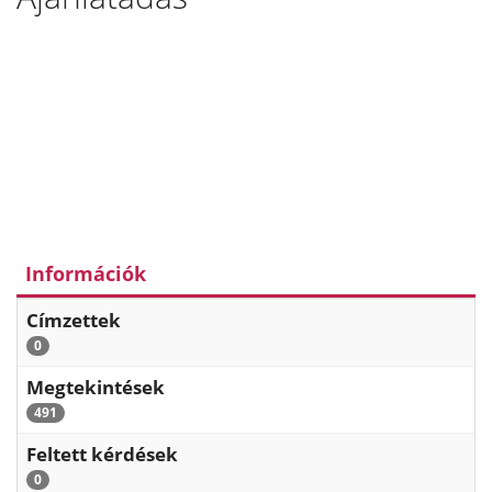
Információk
Címzettek
0
Megtekintések
491
Feltett kérdések
0