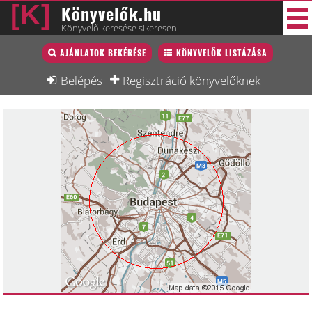
Könyvelők.hu
Könyvelő keresése sikeresen
Könyvelő lista
AJÁNLATOK BEKÉRÉSE
KÖNYVELŐK LISTÁZÁSA
46 új
Könyvelési munkák
Belépés
Regisztráció könyvelőknek
Fórum
Interjú
Blog
Állás
Képzésnaptár