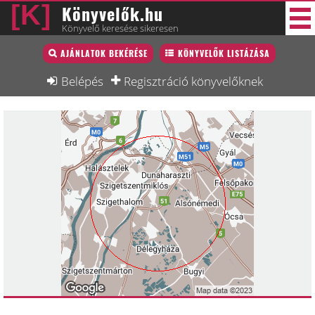
Könyvelők.hu
Könyvelő keresése sikeresen
Könyvelő lista
AJÁNLATOK BEKÉRÉSE
KÖNYVELŐK LISTÁZÁSA
30 új
Könyvelési munkák
Belépés
Regisztráció könyvelőknek
Fórum
Interjú
Blog
Állás
Képzésnaptár