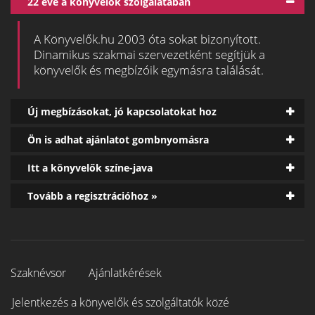
22 éve a könyvelők szolgálatában
A Könyvelők.hu 2003 óta sokat bizonyított.
Dinamikus szakmai szervezetként segítjük a
könyvelők és megbízóik egymásra találását.
Új megbízásokat, jó kapcsolatokat hoz
Ön is adhat ajánlatot gombnyomásra
Itt a könyvelők színe-java
Tovább a regisztrációhoz »
Szaknévsor
Ajánlatkérések
Jelentkezés a könyvelők és szolgáltatók közé