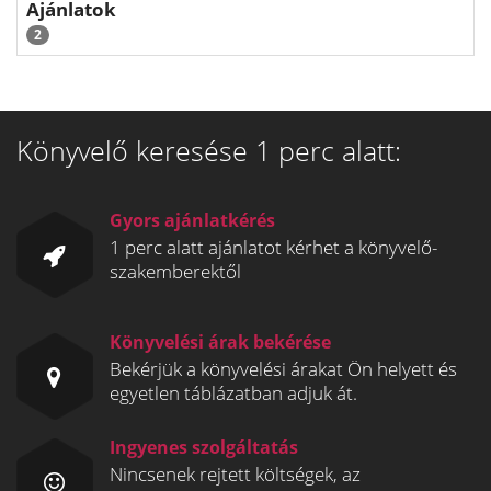
Ajánlatok
2
Könyvelő keresése 1 perc alatt:
Gyors ajánlatkérés
1 perc alatt ajánlatot kérhet a könyvelő-
szakemberektől
Könyvelési árak bekérése
Bekérjük a könyvelési árakat Ön helyett és
egyetlen táblázatban adjuk át.
Ingyenes szolgáltatás
Nincsenek rejtett költségek, az