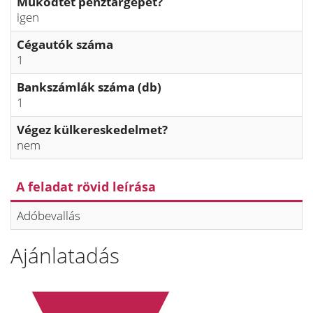
Működtet pénztárgépet?
igen
Cégautók száma
1
Bankszámlák száma (db)
1
Végez külkereskedelmet?
nem
A feladat rövid leírása
Adóbevallás
Ajánlatadás