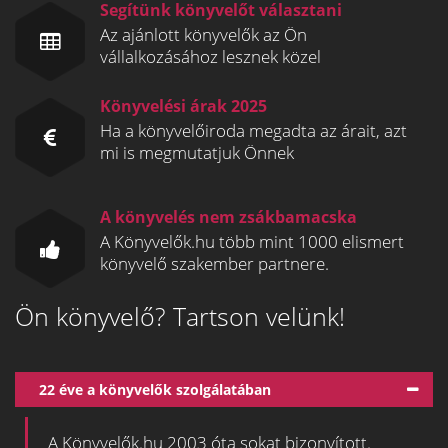
Segítünk könyvelőt választani
Az ajánlott könyvelők az Ön
vállalkozásához lesznek közel
Könyvelési árak 2025
Ha a könyvelőiroda megadta az árait, azt
mi is megmutatjuk Önnek
A könyvelés nem zsákbamacska
A Könyvelők.hu több mint 1000 elismert
könyvelő szakember partnere.
Ön könyvelő? Tartson velünk!
22 éve a könyvelők szolgálatában
A Könyvelők.hu 2003 óta sokat bizonyított.