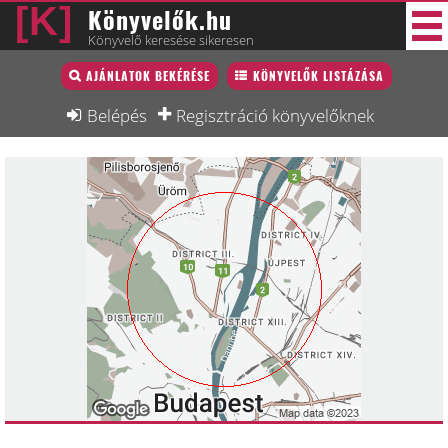
Könyvelők.hu
Könyvelő keresése sikeresen
Könyvelő lista
AJÁNLATOK BEKÉRÉSE
KÖNYVELŐK LISTÁZÁSA
30 új
Könyvelési munkák
Belépés
Regisztráció könyvelőknek
Fórum
Interjú
Blog
Állás
Képzésnaptár