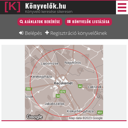
Könyvelők.hu
Könyvelő keresése sikeresen
Könyvelő lista
AJÁNLATOK BEKÉRÉSE
KÖNYVELŐK LISTÁZÁSA
30 új
Könyvelési munkák
Belépés
Regisztráció könyvelőknek
Fórum
Interjú
Blog
Állás
Képzésnaptár