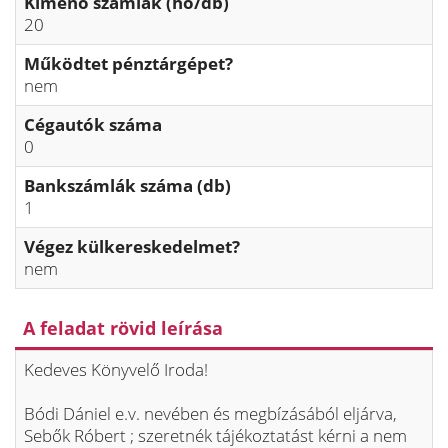
Kimenő számlák (hó/db)
20
Működtet pénztárgépet?
nem
Cégautók száma
0
Bankszámlák száma (db)
1
Végez külkereskedelmet?
nem
A feladat rövid leírása
Kedeves Könyvelő Iroda!
Bódi Dániel e.v. nevében és megbízásából eljárva,
Sebők Róbert ; szeretnék tájékoztatást kérni a nem