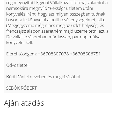
rég megnyitott Egyéni Vállalkozási forma, valamint a
nemsokára megnyíló "Pékség" üzletem utáni
könyvelés iránt, hogy azt milyen összegben tudnák
havonta le könyvelni a bolti tevékenységeimet, stb.
(Megjegyzem.: még nincs meg az üzlet helyiség, és
frencsajsz alapon szeretném majd üzemeltetni azt..)
De vállalkozásomban már lassan, pár nap múlva
könyvelni kell.
Elérehtőségem: +36708507078 +36708506751
Üdvözlettel:
Bódi Dániel nevében és megbízásából
SEBŐK RÓBERT
Ajánlatadás