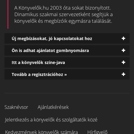
A Könyvelők.hu 2003 óta sokat bizonyított.
Dinamikus szakmai szervezetként segítjük a
könyvelők és megbízóik egymásra találását.
Új megbízásokat, jó kapcsolatokat hoz
Ön is adhat ajánlatot gombnyomásra
Itt a könyvelők színe-java
Tovább a regisztrációhoz »
Szaknévsor
Ajánlatkérések
Jelentkezés a könyvelők és szolgáltatók közé
Kedvezmények könyvelők számára
Hírfigyelő