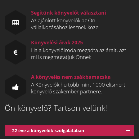
Segítünk könyvelőt választani
Az ajánlott könyvelők az Ön
vállalkozásához lesznek közel
Könyvelési árak 2025
Ha a könyvelőiroda megadta az árait, azt
mi is megmutatjuk Önnek
A könyvelés nem zsákbamacska
A Könyvelők.hu több mint 1000 elismert
könyvelő szakember partnere.
Ön könyvelő? Tartson velünk!
22 éve a könyvelők szolgálatában