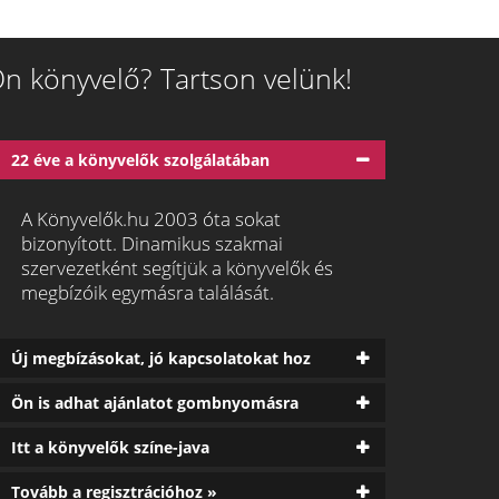
n könyvelő? Tartson velünk!
22 éve a könyvelők szolgálatában
A Könyvelők.hu 2003 óta sokat
bizonyított. Dinamikus szakmai
szervezetként segítjük a könyvelők és
megbízóik egymásra találását.
Új megbízásokat, jó kapcsolatokat hoz
Ön is adhat ajánlatot gombnyomásra
Itt a könyvelők színe-java
Tovább a regisztrációhoz »