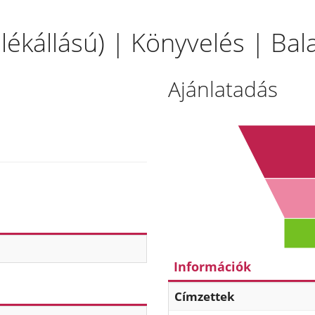
llékállású) | Könyvelés | Bal
Ajánlatadás
Információk
Címzettek