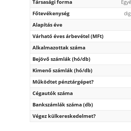
Társasági forma
Egyé
Főtevékenység
dig
Alapítás éve
Várható éves árbevétel (MFt)
Alkalmazottak száma
Bejövő számlák (hó/db)
Kimenő számlák (hó/db)
Működtet pénztárgépet?
Cégautók száma
Bankszámlák száma (db)
Végez külkereskedelmet?