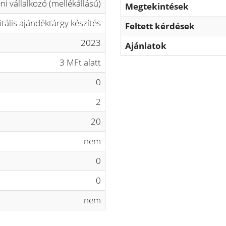
ni vállalkozó (mellékállású)
Megtekintések
itális ajándéktárgy készítés
Feltett kérdések
2023
Ajánlatok
3 MFt alatt
0
2
20
nem
0
0
nem