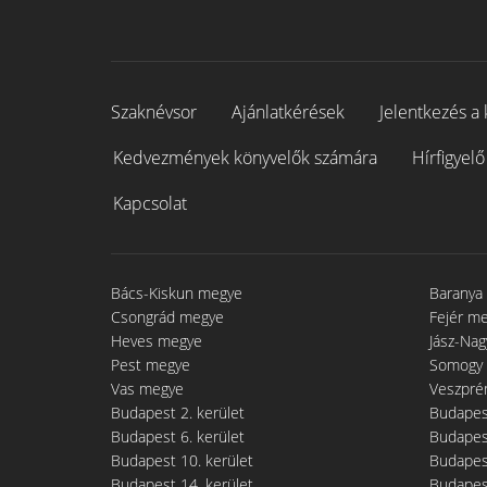
Szaknévsor
Ajánlatkérések
Jelentkezés a 
Kedvezmények könyvelők számára
Hírfigyelő
Kapcsolat
Bács-Kiskun megye
Baranya
Csongrád megye
Fejér m
Heves megye
Jász-Na
Pest megye
Somogy
Vas megye
Veszpré
Budapest 2. kerület
Budapest
Budapest 6. kerület
Budapest
Budapest 10. kerület
Budapest
Budapest 14. kerület
Budapest