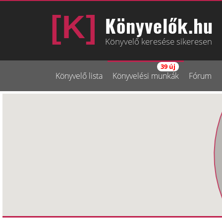
Könyvelők.hu
Könyvelő keresése sikeresen
39 új
Könyvelő lista
Könyvelési munkák
Fórum