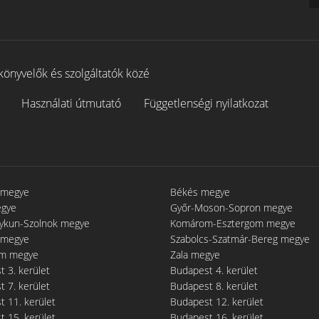
könyvelők és szolgáltatók közé
Használati útmutató
Függetlenségi nyilatkozat
 megye
Békés megye
egye
Győr-Moson-Sopron megye
gykun-Szolnok megye
Komárom-Esztergom megye
 megye
Szabolcs-Szatmár-Bereg megye
m megye
Zala megye
 3. kerület
Budapest 4. kerület
 7. kerület
Budapest 8. kerület
 11. kerület
Budapest 12. kerület
 15. kerület
Budapest 16. kerület