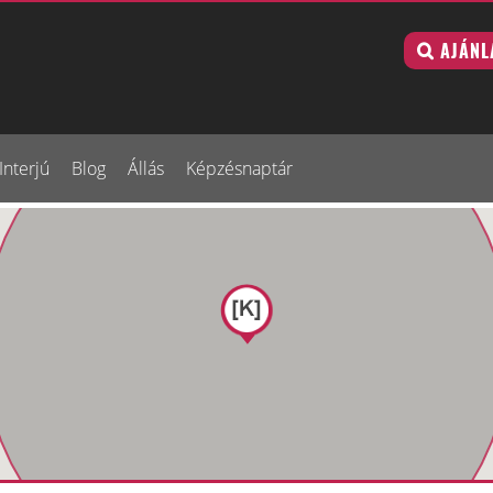
AJÁNL
Interjú
Blog
Állás
Képzésnaptár