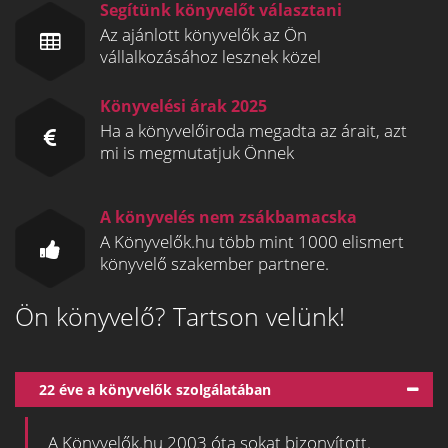
Segítünk könyvelőt választani
Az ajánlott könyvelők az Ön
vállalkozásához lesznek közel
Könyvelési árak 2025
Ha a könyvelőiroda megadta az árait, azt
mi is megmutatjuk Önnek
A könyvelés nem zsákbamacska
A Könyvelők.hu több mint 1000 elismert
könyvelő szakember partnere.
Ön könyvelő? Tartson velünk!
22 éve a könyvelők szolgálatában
A Könyvelők.hu 2003 óta sokat bizonyított.