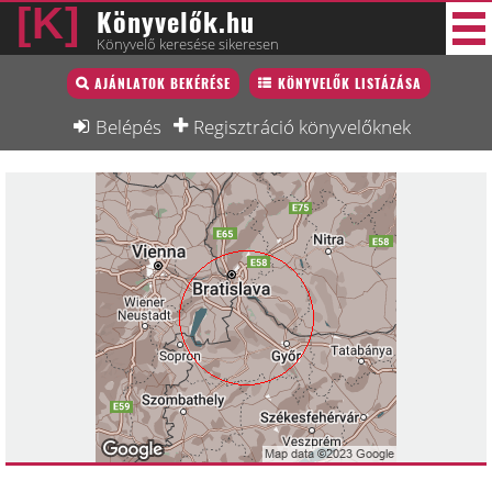
Könyvelők.hu
Könyvelő keresése sikeresen
Könyvelő lista
AJÁNLATOK BEKÉRÉSE
KÖNYVELŐK LISTÁZÁSA
38 új
Könyvelési munkák
Belépés
Regisztráció könyvelőknek
Fórum
Interjú
Blog
Állás
Képzésnaptár