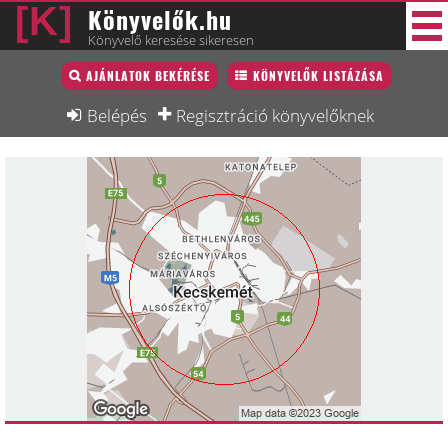
Könyvelők.hu
Könyvelő keresése sikeresen
Könyvelő lista
AJÁNLATOK BEKÉRÉSE
KÖNYVELŐK LISTÁZÁSA
40 új
Könyvelési munkák
Belépés
Regisztráció könyvelőknek
Fórum
Interjú
Blog
Állás
Képzésnaptár