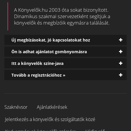
A Könyvelők.hu 2003 óta sokat bizonyított.
Dinamikus szakmai szervezetként segítjük a
könyvelők és megbízóik egymásra találását.
Új megbízásokat, jó kapcsolatokat hoz
Ön is adhat ajánlatot gombnyomásra
Itt a könyvelők színe-java
Tovább a regisztrációhoz »
Szaknévsor
Ajánlatkérések
Jelentkezés a könyvelők és szolgáltatók közé