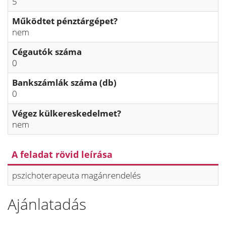
5
Működtet pénztárgépet?
nem
Cégautók száma
0
Bankszámlák száma (db)
0
Végez külkereskedelmet?
nem
A feladat rövid leírása
pszichoterapeuta magánrendelés
Ajánlatadás