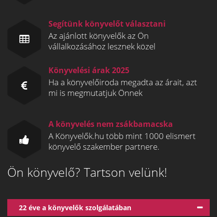
Segítünk könyvelőt választani
Az ajánlott könyvelők az Ön
vállalkozásához lesznek közel
Könyvelési árak 2025
Ha a könyvelőiroda megadta az árait, azt
mi is megmutatjuk Önnek
A könyvelés nem zsákbamacska
A Könyvelők.hu több mint 1000 elismert
könyvelő szakember partnere.
Ön könyvelő? Tartson velünk!
22 éve a könyvelők szolgálatában