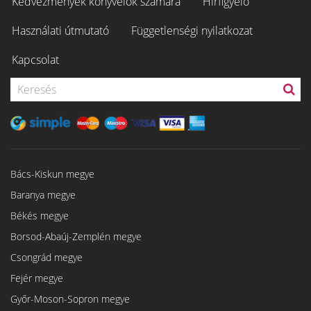
Kedvezmények könyvelők számára
Hírfigyelő
Használati útmutató
Függetlenségi nyilatkozat
Kapcsolat
Bács-Kiskun megye
Baranya megye
Békés megye
Borsod-Abaúj-Zemplén megye
Csongrád megye
Fejér megye
Győr-Moson-Sopron megye