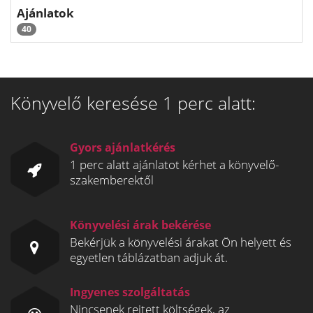
Ajánlatok
40
Könyvelő keresése 1 perc alatt:
Gyors ajánlatkérés
1 perc alatt ajánlatot kérhet a könyvelő-
szakemberektől
Könyvelési árak bekérése
Bekérjük a könyvelési árakat Ön helyett és
egyetlen táblázatban adjuk át.
Ingyenes szolgáltatás
Nincsenek rejtett költségek, az