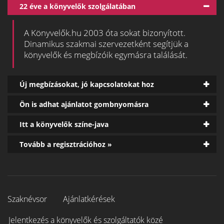
22 éve a könyvelők szolgálatában
A Könyvelők.hu 2003 óta sokat bizonyított.
Dinamikus szakmai szervezetként segítjük a
könyvelők és megbízóik egymásra találását.
Új megbízásokat, jó kapcsolatokat hoz
Ön is adhat ajánlatot gombnyomásra
Itt a könyvelők színe-java
Tovább a regisztrációhoz »
Szaknévsor
Ajánlatkérések
Jelentkezés a könyvelők és szolgáltatók közé