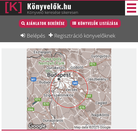
Könyvelők.hu
Könyvelő keresése sikeresen
Könyvelő lista
AJÁNLATOK BEKÉRÉSE
KÖNYVELŐK LISTÁZÁSA
38 új
Könyvelési munkák
Belépés
Regisztráció könyvelőknek
Fórum
Interjú
Blog
Állás
Képzésnaptár