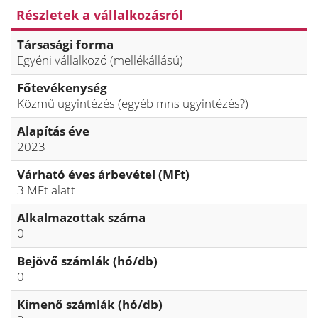
Részletek a vállalkozásról
Társasági forma
Egyéni vállalkozó (mellékállású)
Főtevékenység
Közmű ügyintézés (egyéb mns ügyintézés?)
Alapítás éve
2023
Várható éves árbevétel (MFt)
3 MFt alatt
Alkalmazottak száma
0
Bejövő számlák (hó/db)
0
Kimenő számlák (hó/db)