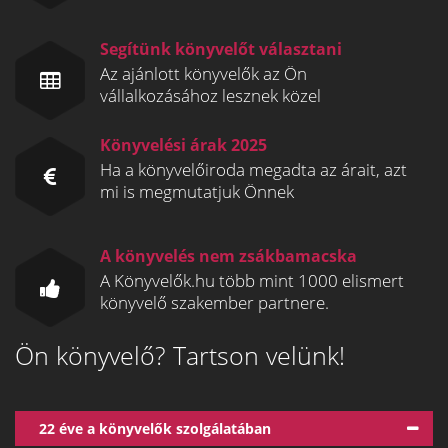
Segítünk könyvelőt választani
Az ajánlott könyvelők az Ön
vállalkozásához lesznek közel
Könyvelési árak 2025
Ha a könyvelőiroda megadta az árait, azt
mi is megmutatjuk Önnek
A könyvelés nem zsákbamacska
A Könyvelők.hu több mint 1000 elismert
könyvelő szakember partnere.
Ön könyvelő? Tartson velünk!
22 éve a könyvelők szolgálatában