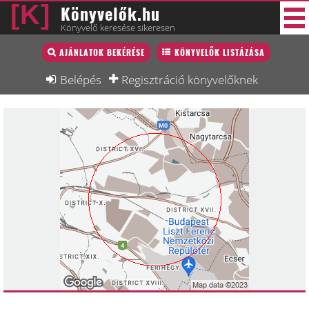
Könyvelők.hu
Könyvelő keresése sikeresen
Könyvelő lista
AJÁNLATOK BEKÉRÉSE
KÖNYVELŐK LISTÁZÁSA
30 új
Könyvelési munkák
Belépés
Regisztráció könyvelőknek
Fórum
Interjú
Blog
Állás
Képzésnaptár