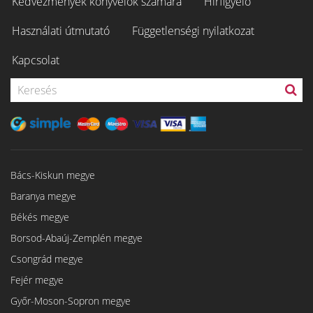
Kedvezmények könyvelők számára
Hírfigyelő
Használati útmutató
Függetlenségi nyilatkozat
Kapcsolat
Bács-Kiskun megye
Baranya megye
Békés megye
Borsod-Abaúj-Zemplén megye
Csongrád megye
Fejér megye
Győr-Moson-Sopron megye