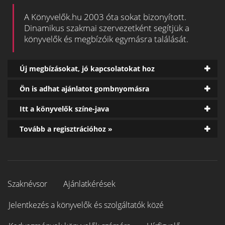
A Könyvelők.hu 2003 óta sokat bizonyított.
Dinamikus szakmai szervezetként segítjük a
könyvelők és megbízóik egymásra találását.
Új megbízásokat, jó kapcsolatokat hoz
Ön is adhat ajánlatot gombnyomásra
Itt a könyvelők színe-java
Tovább a regisztrációhoz »
Szaknévsor
Ajánlatkérések
Jelentkezés a könyvelők és szolgáltatók közé