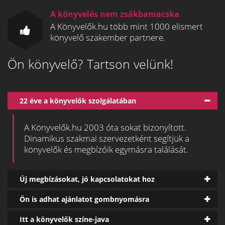
A könyvelés nem zsákbamacska
A Könyvelők.hu több mint 1000 elismert
könyvelő szakember partnere.
Ön könyvelő? Tartson velünk!
22 éve a könyvelők szolgálatában
A Könyvelők.hu 2003 óta sokat bizonyított.
Dinamikus szakmai szervezetként segítjük a
könyvelők és megbízóik egymásra találását.
Új megbízásokat, jó kapcsolatokat hoz
Ön is adhat ajánlatot gombnyomásra
Itt a könyvelők színe-java