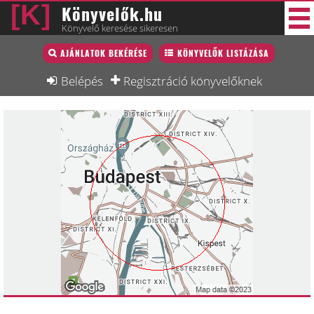
Könyvelők.hu
Könyvelő keresése sikeresen
Könyvelő lista
AJÁNLATOK BEKÉRÉSE
KÖNYVELŐK LISTÁZÁSA
30 új
Könyvelési munkák
Belépés
Regisztráció könyvelőknek
Fórum
Interjú
Blog
Állás
Képzésnaptár