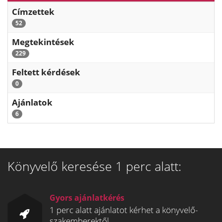
Címzettek
52
Megtekintések
229
Feltett kérdések
0
Ajánlatok
6
Könyvelő keresése 1 perc alatt:
Gyors ajánlatkérés
1 perc alatt ajánlatot kérhet a könyvelő-
szakemberektől