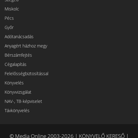
Miskolc
Pécs
Győr
Adótanácsadás
Anyagért házhoz megy
Bérszámfejtés
Cégalapítás
Felelősségbiztosítással
Könyvelés
Könyvvizsgálat
NAV-, TB-képviselet
Távkönyvelés
© Media Online 2003-2026 | KÖNYVELŐ KERESŐ |