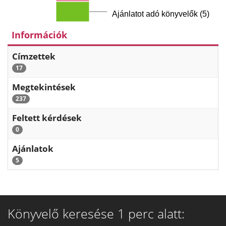
Ajánlatot adó könyvelők (5)
Információk
Címzettek
17
Megtekintések
237
Feltett kérdések
0
Ajánlatok
5
Könyvelő keresése 1 perc alatt: