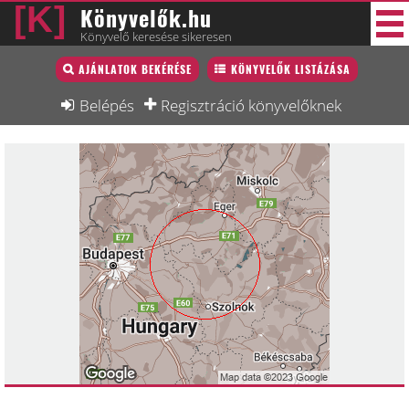
Könyvelők.hu
Könyvelő keresése sikeresen
Könyvelő lista
AJÁNLATOK BEKÉRÉSE
KÖNYVELŐK LISTÁZÁSA
27 új
Könyvelési munkák
Belépés
Regisztráció könyvelőknek
Fórum
Interjú
Blog
Állás
Képzésnaptár