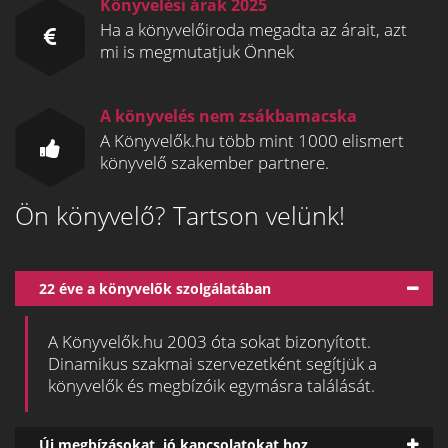
Könyvelési árak 2025
Ha a könyvelőiroda megadta az árait, azt
mi is megmutatjuk Önnek
A könyvelés nem zsákbamacska
A Könyvelők.hu több mint 1000 elismert
könyvelő szakember partnere.
Ön könyvelő? Tartson velünk!
22 éve a könyvelők szolgálatában
A Könyvelők.hu 2003 óta sokat bizonyított.
Dinamikus szakmai szervezetként segítjük a
könyvelők és megbízóik egymásra találását.
Új megbízásokat, jó kapcsolatokat hoz