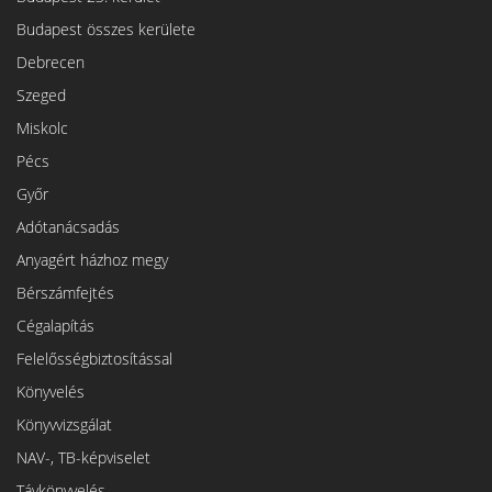
Budapest összes kerülete
Debrecen
Szeged
Miskolc
Pécs
Győr
Adótanácsadás
Anyagért házhoz megy
Bérszámfejtés
Cégalapítás
Felelősségbiztosítással
Könyvelés
Könyvvizsgálat
NAV-, TB-képviselet
Távkönyvelés