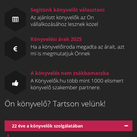
Segítünk könyvelőt választani
Az ajánlott könyvelők az Ön
vállalkozásához lesznek közel
Könyvelési árak 2025
Ha a könyvelőiroda megadta az árait, azt
mi is megmutatjuk Önnek
A könyvelés nem zsákbamacska
A Könyvelők.hu több mint 1000 elismert
könyvelő szakember partnere.
Ön könyvelő? Tartson velünk!
22 éve a könyvelők szolgálatában