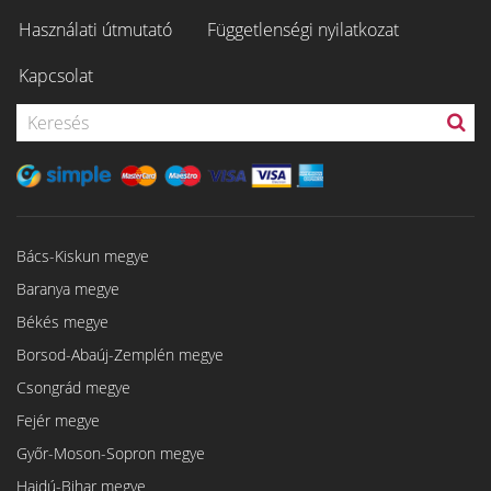
Használati útmutató
Függetlenségi nyilatkozat
Kapcsolat
Bács-Kiskun megye
Baranya megye
Békés megye
Borsod-Abaúj-Zemplén megye
Csongrád megye
Fejér megye
Győr-Moson-Sopron megye
Hajdú-Bihar megye