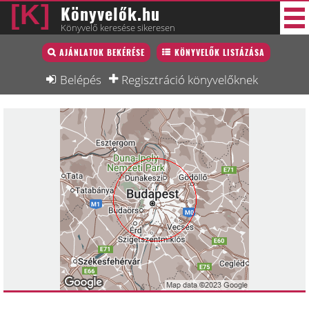
Könyvelők.hu
Könyvelő keresése sikeresen
Könyvelő lista
AJÁNLATOK BEKÉRÉSE
KÖNYVELŐK LISTÁZÁSA
38 új
Könyvelési munkák
Belépés
Regisztráció könyvelőknek
Fórum
Interjú
Blog
Állás
Képzésnaptár