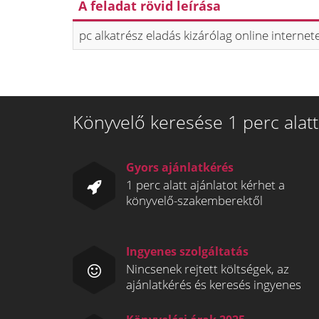
A feladat rövid leírása
pc alkatrész eladás kizárólag online intern
Könyvelő keresése 1 perc alatt
Gyors ajánlatkérés
1 perc alatt ajánlatot kérhet a
könyvelő-szakemberektől
Ingyenes szolgáltatás
Nincsenek rejtett költségek, az
ajánlatkérés és keresés ingyenes