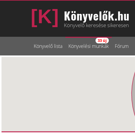
Könyvelők.hu
Könyvelő keresése sikeresen
33 új
Könyvelő lista
Könyvelési munkák
Fórum