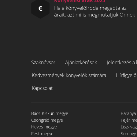
Könyvelési árak 2025
Ha a könyvelőiroda megadta az
árait, azt mi is megmutatjuk Önnek
Szaknévsor
Ajánlatkérések
Jelentkezés a 
Kedvezmények könyvelők számára
Hírfigyelő
Kapcsolat
Bács-Kiskun megye
Baranya
Csongrád megye
Fejér m
Heves megye
Jász-Na
Pest megye
Somogy