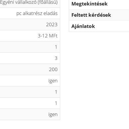
Egyéni vállalkozó (főállású)
Megtekintések
pc alkatrész eladás
Feltett kérdések
2023
Ajánlatok
3-12 MFt
1
3
200
igen
1
1
igen