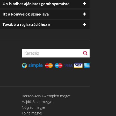
Ön is adhat ajánlatot gombnyomásra
Itt a könyvelők színe-java
Tovább a regisztrációhoz »
Borsod-Abaúj-Zemplén megye
Hajdú-Bihar megye
Nógrád megye
Tolna megye