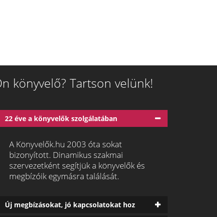
n könyvelő? Tartson velünk!
22 éve a könyvelők szolgálatában
A Könyvelők.hu 2003 óta sokat
bizonyított. Dinamikus szakmai
szervezetként segítjük a könyvelők és
megbízóik egymásra találását.
Új megbízásokat, jó kapcsolatokat hoz