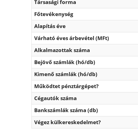
Társasági forma
Főtevékenység
Alapítás éve
Várható éves árbevétel (MFt)
Alkalmazottak száma
Bejövő számlák (hó/db)
Kimenő számlák (hó/db)
Működtet pénztárgépet?
Cégautók száma
Bankszámlák száma (db)
Végez külkereskedelmet?