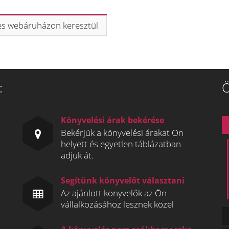
etes webáruházon keresztül
:
Ö
Könyvelési árak bekérése
Bekérjük a könyvelési árakat Ön
helyett és egyetlen táblázatban
adjuk át.
Segítünk könyvelőt választani
Az ajánlott könyvelők az Ön
vállalkozásához lesznek közel