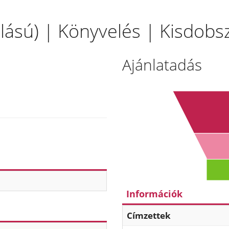
állású) | Könyvelés | Kisdobs
Ajánlatadás
Információk
Címzettek