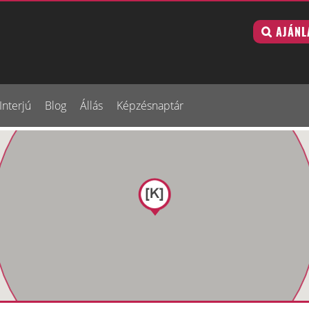
AJÁNL
Interjú
Blog
Állás
Képzésnaptár