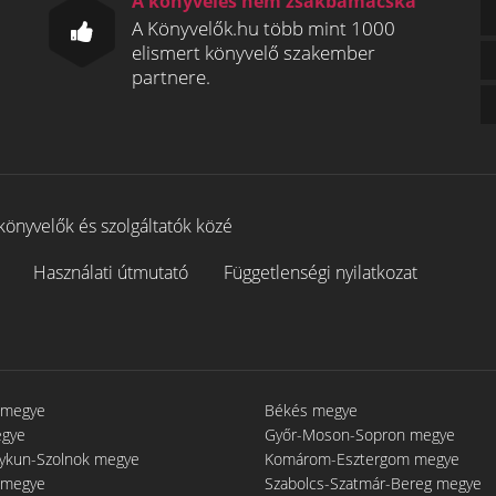
A könyvelés nem zsákbamacska
A Könyvelők.hu több mint 1000
elismert könyvelő szakember
partnere.
könyvelők és szolgáltatók közé
Használati útmutató
Függetlenségi nyilatkozat
 megye
Békés megye
egye
Győr-Moson-Sopron megye
gykun-Szolnok megye
Komárom-Esztergom megye
 megye
Szabolcs-Szatmár-Bereg megye