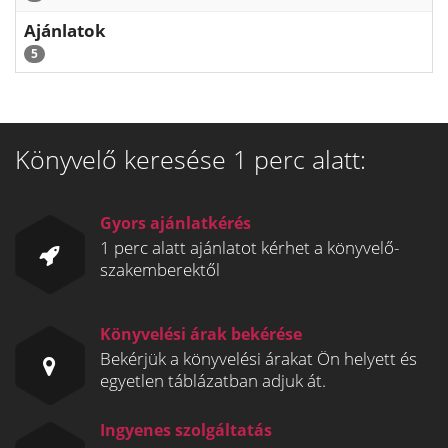
Ajánlatok
5
Könyvelő keresése 1 perc alatt:
Gyors ajánlatkérés
1 perc alatt ajánlatot kérhet a könyvelő-
szakemberektől
Könyvelési árak bekérése
Bekérjük a könyvelési árakat Ön helyett és
egyetlen táblázatban adjuk át.
Ingyenes szolgáltatás