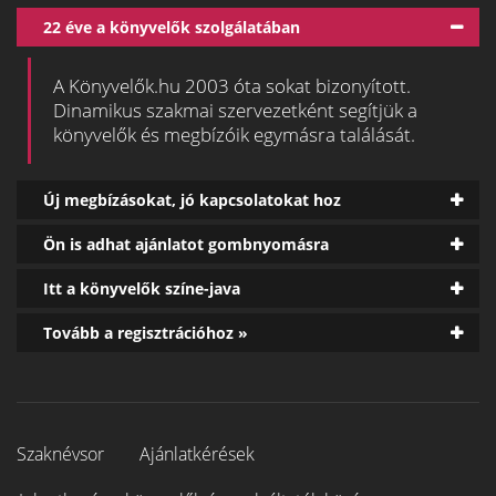
22 éve a könyvelők szolgálatában
A Könyvelők.hu 2003 óta sokat bizonyított.
Dinamikus szakmai szervezetként segítjük a
könyvelők és megbízóik egymásra találását.
Új megbízásokat, jó kapcsolatokat hoz
Ön is adhat ajánlatot gombnyomásra
Itt a könyvelők színe-java
Tovább a regisztrációhoz »
Szaknévsor
Ajánlatkérések