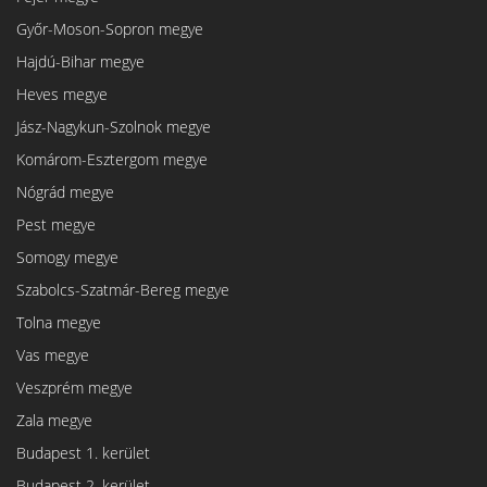
Győr-Moson-Sopron megye
Hajdú-Bihar megye
Heves megye
Jász-Nagykun-Szolnok megye
Komárom-Esztergom megye
Nógrád megye
Pest megye
Somogy megye
Szabolcs-Szatmár-Bereg megye
Tolna megye
Vas megye
Veszprém megye
Zala megye
Budapest 1. kerület
Budapest 2. kerület