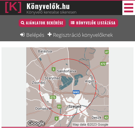
Könyvelők.hu
Könyvelő keresése sikeresen
Könyvelő lista
AJÁNLATOK BEKÉRÉSE
KÖNYVELŐK LISTÁZÁSA
30 új
Könyvelési munkák
Belépés
Regisztráció könyvelőknek
Fórum
Interjú
Blog
Állás
Képzésnaptár