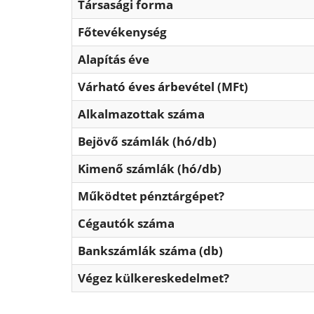
Társasági forma
Főtevékenység
Alapítás éve
Várható éves árbevétel (MFt)
Alkalmazottak száma
Bejövő számlák (hó/db)
Kimenő számlák (hó/db)
Működtet pénztárgépet?
Cégautók száma
Bankszámlák száma (db)
Végez külkereskedelmet?