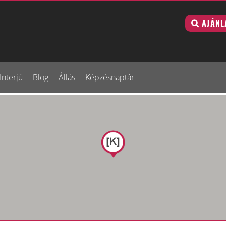
AJÁNL
Interjú
Blog
Állás
Képzésnaptár