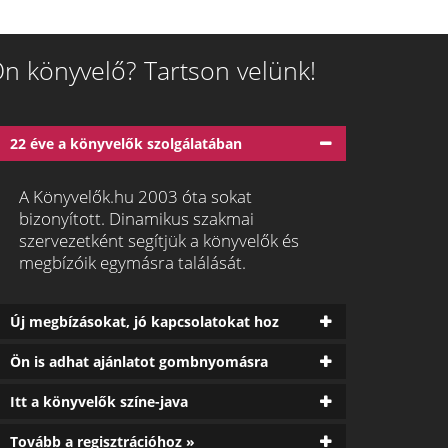
n könyvelő? Tartson velünk!
22 éve a könyvelők szolgálatában
A Könyvelők.hu 2003 óta sokat
bizonyított. Dinamikus szakmai
szervezetként segítjük a könyvelők és
megbízóik egymásra találását.
Új megbízásokat, jó kapcsolatokat hoz
Ön is adhat ajánlatot gombnyomásra
Itt a könyvelők színe-java
Tovább a regisztrációhoz »