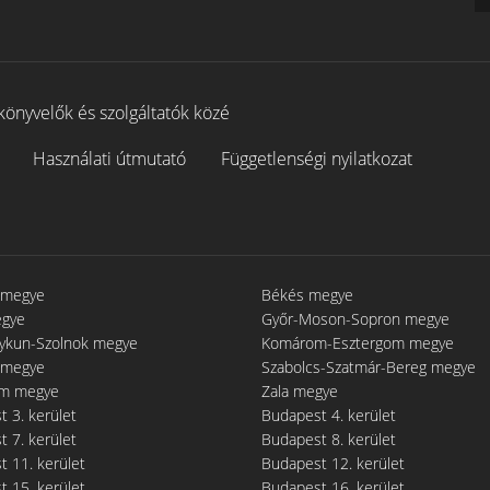
könyvelők és szolgáltatók közé
Használati útmutató
Függetlenségi nyilatkozat
 megye
Békés megye
egye
Győr-Moson-Sopron megye
gykun-Szolnok megye
Komárom-Esztergom megye
 megye
Szabolcs-Szatmár-Bereg megye
m megye
Zala megye
 3. kerület
Budapest 4. kerület
 7. kerület
Budapest 8. kerület
 11. kerület
Budapest 12. kerület
 15. kerület
Budapest 16. kerület