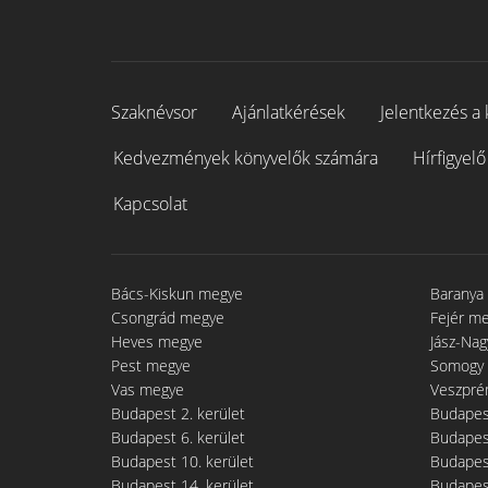
Szaknévsor
Ajánlatkérések
Jelentkezés a 
Kedvezmények könyvelők számára
Hírfigyelő
Kapcsolat
Bács-Kiskun megye
Baranya
Csongrád megye
Fejér m
Heves megye
Jász-Na
Pest megye
Somogy
Vas megye
Veszpré
Budapest 2. kerület
Budapest
Budapest 6. kerület
Budapest
Budapest 10. kerület
Budapest
Budapest 14. kerület
Budapest