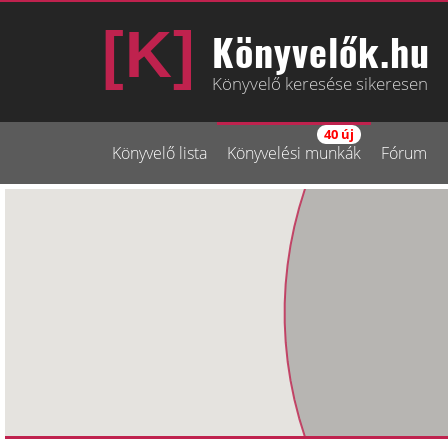
Könyvelők.hu
Könyvelő keresése sikeresen
40 új
Könyvelő lista
Könyvelési munkák
Fórum