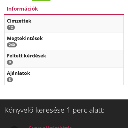
Információk
Címzettek
12
Megtekintések
240
Feltett kérdések
0
Ajánlatok
8
Könyvelő keresése 1 perc alatt: