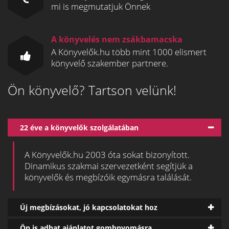
mi is megmutatjuk Önnek
A könyvelés nem zsákbamacska
A Könyvelők.hu több mint 1000 elismert
könyvelő szakember partnere.
Ön könyvelő? Tartson velünk!
22 éve a könyvelők szolgálatában
A Könyvelők.hu 2003 óta sokat bizonyított.
Dinamikus szakmai szervezetként segítjük a
könyvelők és megbízóik egymásra találását.
Új megbízásokat, jó kapcsolatokat hoz
Ön is adhat ajánlatot gombnyomásra