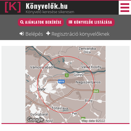
Könyvelők.hu
Könyvelő keresése sikeresen
Könyvelő lista
AJÁNLATOK BEKÉRÉSE
KÖNYVELŐK LISTÁZÁSA
43 új
Könyvelési munkák
Belépés
Regisztráció könyvelőknek
Fórum
Interjú
Blog
Állás
Képzésnaptár