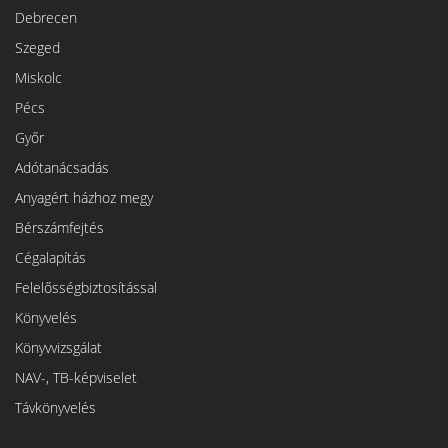
Debrecen
Szeged
Miskolc
Pécs
Győr
Adótanácsadás
Anyagért házhoz megy
Bérszámfejtés
Cégalapítás
Felelősségbiztosítással
Könyvelés
Könyvvizsgálat
NAV-, TB-képviselet
Távkönyvelés