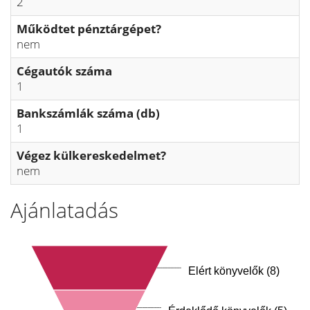
2
Működtet pénztárgépet?
nem
Cégautók száma
1
Bankszámlák száma (db)
1
Végez külkereskedelmet?
nem
Ajánlatadás
Elért könyvelők (8)