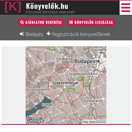
Könyvelők.hu
Könyvelő keresése sikeresen
Könyvelő lista
AJÁNLATOK BEKÉRÉSE
KÖNYVELŐK LISTÁZÁSA
33 új
Könyvelési munkák
Belépés
Regisztráció könyvelőknek
Fórum
Interjú
Blog
Állás
Képzésnaptár