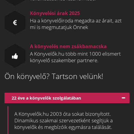
Könyvelési árak 2025
Ha a könyvelőiroda megadta az árait, azt
mi is megmutatjuk Önnek
A könyvelés nem zsákbamacska
A Könyvelők.hu több mint 1000 elismert
könyvelő szakember partnere.
Ön könyvelő? Tartson velünk!
22 éve a könyvelők szolgálatában
A Könyvelők.hu 2003 óta sokat bizonyított.
Dinamikus szakmai szervezetként segítjük a
könyvelők és megbízóik egymásra találását.