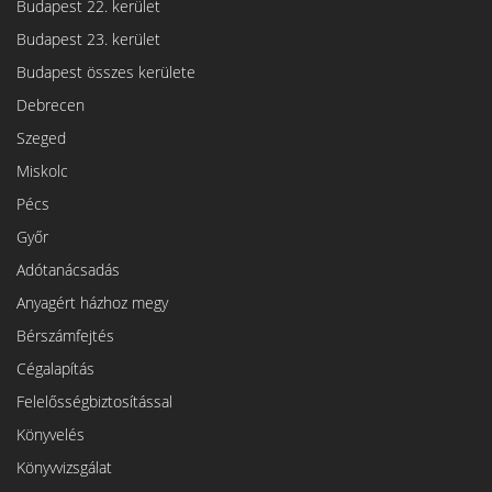
Budapest 22. kerület
Budapest 23. kerület
Budapest összes kerülete
Debrecen
Szeged
Miskolc
Pécs
Győr
Adótanácsadás
Anyagért házhoz megy
Bérszámfejtés
Cégalapítás
Felelősségbiztosítással
Könyvelés
Könyvvizsgálat