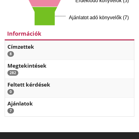
Érdeklődő könyvelők (5)
Ajánlatot adó könyvelők (7)
Információk
Címzettek
8
Megtekintések
282
Feltett kérdések
0
Ajánlatok
7