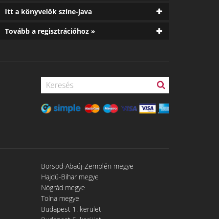
Itt a könyvelők színe-java
Tovább a regisztrációhoz »
Borsod-Abaúj-Zemplén megye
Hajdú-Bihar megye
Nógrád megye
Tolna megye
Budapest 1. kerület