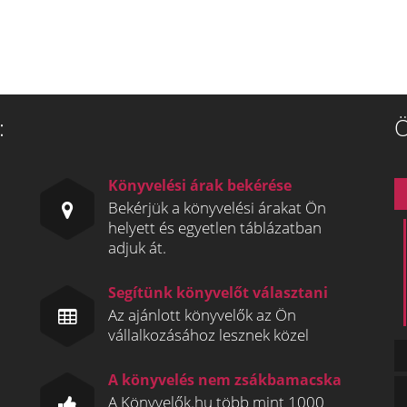
:
Ö
Könyvelési árak bekérése
Bekérjük a könyvelési árakat Ön
helyett és egyetlen táblázatban
adjuk át.
Segítünk könyvelőt választani
Az ajánlott könyvelők az Ön
vállalkozásához lesznek közel
A könyvelés nem zsákbamacska
A Könyvelők.hu több mint 1000