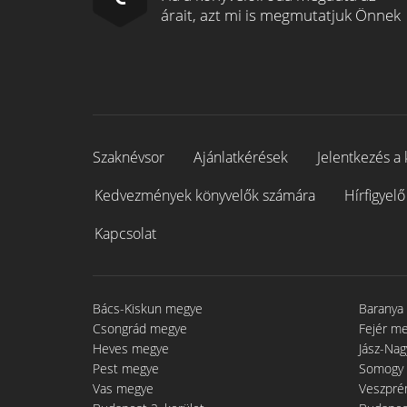
árait, azt mi is megmutatjuk Önnek
Szaknévsor
Ajánlatkérések
Jelentkezés a 
Kedvezmények könyvelők számára
Hírfigyelő
Kapcsolat
Bács-Kiskun megye
Baranya
Csongrád megye
Fejér m
Heves megye
Jász-Na
Pest megye
Somogy
Vas megye
Veszpré