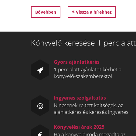
Bővebben
Vissza a hírekhez
Könyvelő keresése 1 perc alatt
Gyors ajánlatkérés
1 perc alatt ajánlatot kérhet a
könyvelő-szakemberektől
Ingyenes szolgáltatás
Nincsenek rejtett költségek, az
ajánlatkérés és keresés ingyenes
Könyvelési árak 2025
Ha a könyvelőiroda megadta az