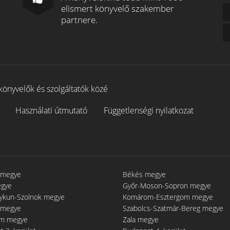
elismert könyvelő szakember
partnere.
könyvelők és szolgáltatók közé
Használati útmutató
Függetlenségi nyilatkozat
 megye
Békés megye
egye
Győr-Moson-Sopron megye
gykun-Szolnok megye
Komárom-Esztergom megye
 megye
Szabolcs-Szatmár-Bereg megye
m megye
Zala megye