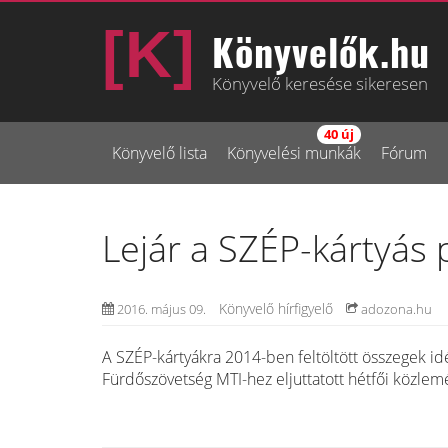
Könyvelők.hu
Könyvelő keresése sikeresen
40 új
Könyvelő lista
Könyvelési munkák
Fórum
Lejár a SZÉP-kártyás
Könyvelő hírfigyelő
2016. május 09.
adozona.hu
A SZÉP-kártyákra 2014-ben feltöltött összegek id
Fürdőszövetség MTI-hez eljuttatott hétfői közle