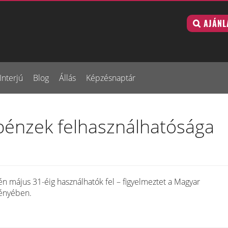
AJÁNL
Interjú
Blog
Állás
Képzésnaptár
 pénzek felhasználhatósága
én május 31-éig használhatók fel – figyelmeztet a Magyar
ményében.