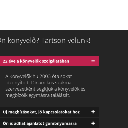
n könyvelő? Tartson velünk!
22 éve a könyvelők szolgálatában
A Könyvelők.hu 2003 óta sokat
bizonyított. Dinamikus szakmai
szervezetként segítjük a könyvelők és
megbízóik egymásra találását.
Új megbízásokat, jó kapcsolatokat hoz
Ön is adhat ajánlatot gombnyomásra